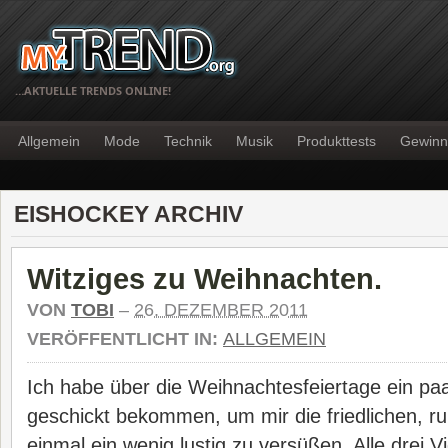
…AKTUELLE TRENDS ONLINE!
Allgemein
Mode
Technik
Musik
Produkttests
Gewinn
EISHOCKEY ARCHIV
Witziges zu Weihnachten.
VON
TOBI
–
26. DEZEMBER 2011
VERÖFFENTLICHT IN:
ALLGEMEIN
Ich habe über die Weihnachtesfeiertage ein paa
geschickt bekommen, um mir die friedlichen, r
einmal ein wenig lustig zu versüßen. Alle drei 