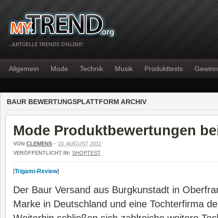
…AKTUELLE TRENDS ONLINE!
Allgemein
Mode
Technik
Musik
Produkttests
Gewinn
BAUR BEWERTUNGSPLATTFORM ARCHIV
Mode Produktbewertungen be
VON
CLEMENS
–
10. AUGUST 2011
VERÖFFENTLICHT IN:
SHOPTEST
[
Trigami-Review
]
Der Baur Versand aus Burgkunstadt in Oberfran
Marke in Deutschland und eine Tochterfirma de