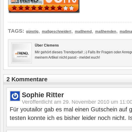
,
,
,
,
TAGS:
günstig
maßgeschneidert
maßhemd
maßhemden
maßma
Über Clemens
Mir gehört dieses Trendportal! ;-) Falls Ihr Fragen oder Anr
meinem Artikel nicht passt - meldet euch!
2 Kommentare
Sophie Ritter
Veröffentlicht am
29. November 2010 um 11:0
Für youtailor gab es mal einen Gutschein auf 
testen konnte ich es bisher leider noch nicht. Is