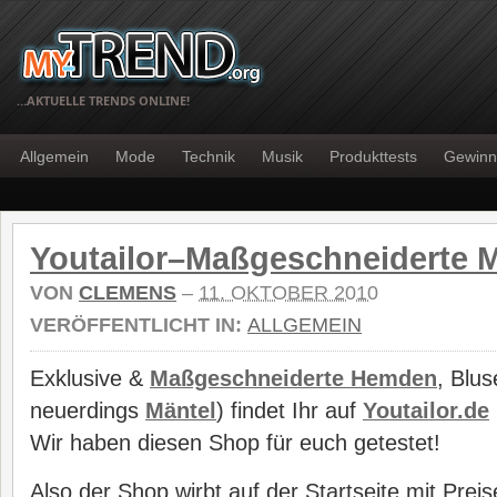
…AKTUELLE TRENDS ONLINE!
Allgemein
Mode
Technik
Musik
Produkttests
Gewinn
Youtailor–Maßgeschneiderte 
VON
CLEMENS
–
11. OKTOBER 2010
VERÖFFENTLICHT IN:
ALLGEMEIN
Exklusive &
Maßgeschneiderte Hemden
, Blu
neuerdings
Mäntel
) findet Ihr auf
Youtailor.de
Wir haben diesen Shop für euch getestet!
Also der Shop wirbt auf der Startseite mit Preis