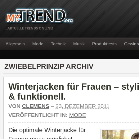
…AKTUELLE TRENDS ONLINE!
Allgemein
Mode
Technik
Musik
Produkttests
Gewinn
ZWIEBELPRINZIP ARCHIV
Winterjacken für Frauen – sty
& funktionell.
VON
CLEMENS
–
23. DEZEMBER 2011
VERÖFFENTLICHT IN:
MODE
Die optimale Winterjacke für