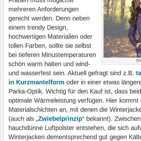
Frauen muss möglichst
mehreren Anforderungen
gerecht werden. Denn neben
einem trendy Design,
hochwertigen Materialien oder
tollen Farben, sollte sie selbst
bei tieferen Minustemperaturen
Que
schön warm halten und wind-
und wasserfest sein. Aktuell gefragt sind z.B.
t
in Kurzmantelform
oder in einer etwas länger
Parka-Optik. Wichtig für den Kauf ist, dass bei
optimale Wärmeleistung verfügen. Hier kommt e
Materialschichten an, mit denen die Winterjack
(auch als „
Zwiebelprinzip
“ bekannt). Zwische
hauchdünne Luftpolster entstehen, die sich au
Winterjacken dementsprechend gut gegen Kälte