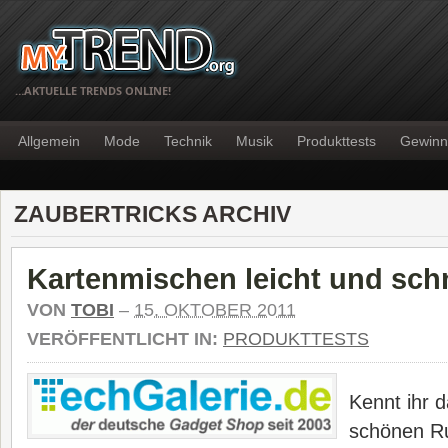
…AKTUELLE TRENDS ONLINE!
Allgemein
Mode
Technik
Musik
Produkttests
Gewinn
ZAUBERTRICKS ARCHIV
Kartenmischen leicht und schn
VON
TOBI
–
15. OKTOBER 2011
VERÖFFENTLICHT IN:
PRODUKTTESTS
Kennt ihr da
schönen Ru