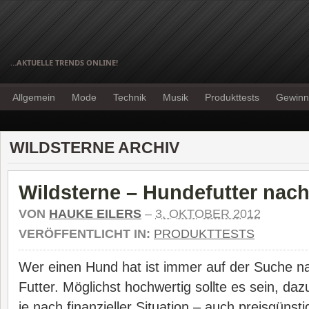
…AKTUELLE TRENDS ONLINE!
Allgemein
Mode
Technik
Musik
Produkttests
Gewinn
WILDSTERNE ARCHIV
Wildsterne – Hundefutter nac
VON
HAUKE EILERS
–
3. OKTOBER 2012
VERÖFFENTLICHT IN:
PRODUKTTESTS
Wer einen Hund hat ist immer auf der Suche n
Futter. Möglichst hochwertig sollte es sein, daz
je nach finanzieller Situation – auch preisgünst