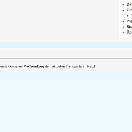
Da
Ge
Im
Stu
Üb
Trends Online auf
My-Trend.org
dem aktuellen Trendportal im Netz!