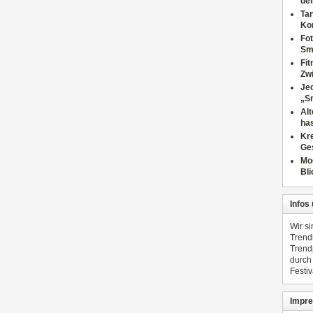
dei
Tan
Ko
Fot
Sm
Fi
Zwi
Jed
„S
Al
has
Kre
Ge
Mo
Bli
Infos
Wir s
Trend
Trend
durch
Festiv
Impre