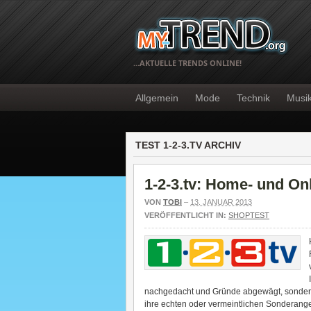
…AKTUELLE TRENDS ONLINE!
Allgemein
Mode
Technik
Musi
TEST 1-2-3.TV ARCHIV
1-2-3.tv: Home- und O
VON
TOBI
–
13. JANUAR 2013
VERÖFFENTLICHT IN:
SHOPTEST
nachgedacht und Gründe abgewägt, sondern 
ihre echten oder vermeintlichen Sonderange