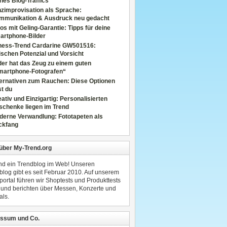
nes Blog-Traffics
zimprovisation als Sprache:
mmunikation & Ausdruck neu gedacht
os mit Geling-Garantie: Tipps für deine
artphone-Bilder
tness-Trend Cardarine GW501516:
schen Potenzial und Vorsicht
er hat das Zeug zu einem guten
martphone-Fotografen“
ternativen zum Rauchen: Diese Optionen
t du
ativ und Einzigartig: Personalisierten
schenke liegen im Trend
derne Verwandlung: Fototapeten als
ckfang
 über My-Trend.org
ind ein Trendblog im Web! Unseren
blog gibt es seit Februar 2010. Auf unserem
portal führen wir Shoptests und Produkttests
 und berichten über Messen, Konzerte und
als.
ssum und Co.