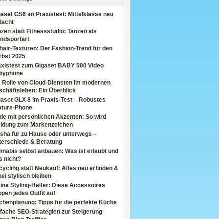
aset GS6 im Praxistest: Mittelklasse neu
dacht
zen statt Fitnessstudio: Tanzen als
ndsportart
air-Texturen: Der Fashion-Trend für den
rbst 2025
axistest zum Gigaset BABY 500 Video
byphone
e Rolle von Cloud-Diensten im modernen
chäftsleben: Ein Überblick
aset GLX 8 im Praxis-Test – Robustes
ature-Phone
de mit persönlichen Akzenten: So wird
eidung zum Markenzeichen
sha für zu Hause oder unterwegs –
terschiede & Beratung
nabis selbst anbauen: Was ist erlaubt und
s nicht?
ycling statt Neukauf: Altes neu erfinden &
ei stylisch bleiben
ine Styling-Helfer: Diese Accessoires
pen jedes Outfit auf
henplanung: Tipps für die perfekte Küche
fache SEO-Strategien zur Steigerung