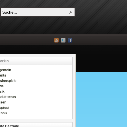
orien
lgemein
ents
winnspiele
de
sik
odukttests
isen
optest
chnik
te Beiträge