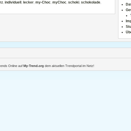
rz
,
individuell
,
lecker
,
my-Choc
,
myChoc
,
schoki
,
schokolade
,
Da
Ge
Im
Stu
Üb
Trends Online auf
My-Trend.org
dem aktuellen Trendportal im Netz!