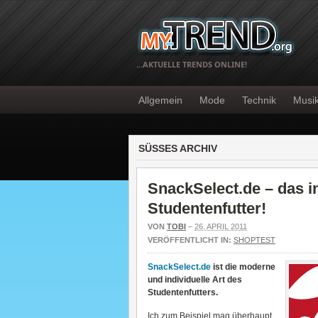
…AKTUELLE TRENDS ONLINE!
Allgemein
Mode
Technik
Musi
SÜSSES ARCHIV
SnackSelect.de – das i
Studentenfutter!
VON
TOBI
–
26. APRIL 2011
VERÖFFENTLICHT IN:
SHOPTEST
SnackSelect.de
ist die moderne
und individuelle Art des
Studentenfutters.
Ich zum Beispiel mag überhaupt