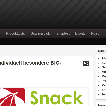
k
Produkttests
Gewinnspiele
Shoptest
Events
Reisen
Kateg
Al
ndividuell besondere BIO-
Ev
1
Ge
Mo
Mu
Pr
Re
Sh
Te
Neues