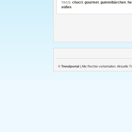
chocri
,
gourmet
,
gummibärchen
,
he
TAGS:
süßes
©
Trendportal
| Alle Rechte vorbehalten. Aktuelle 