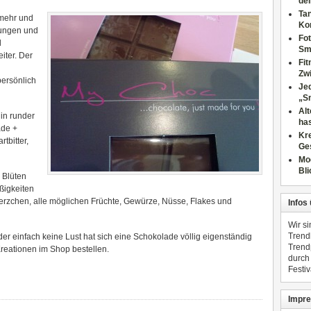
dei
Tan
 meh
r und
Ko
hungen und
Fot
l
Sm
iter. Der
Fi
Zwi
persönlich
Jed
„S
Al
in runder
has
ade +
Kre
tbitter,
Ge
Mo
Bli
 Blüten
ßigkeiten
erzchen, alle möglichen Früchte, Gewürze, Nüsse, Flakes und
Infos
Wir s
Trend
der einfach keine Lust hat sich eine Schokolade völlig eigenständig
Trend
reationen im Shop bestellen.
durch
Festiv
Impre