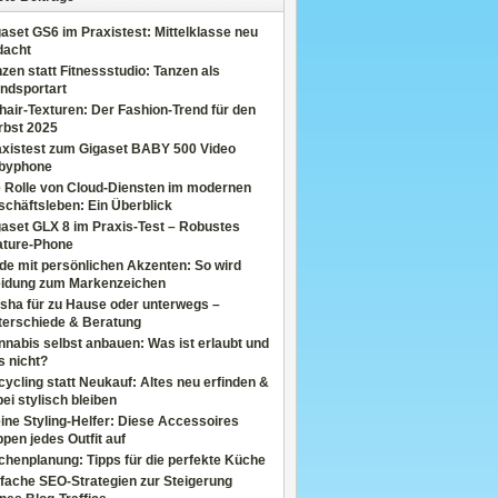
aset GS6 im Praxistest: Mittelklasse neu
dacht
zen statt Fitnessstudio: Tanzen als
ndsportart
air-Texturen: Der Fashion-Trend für den
rbst 2025
axistest zum Gigaset BABY 500 Video
byphone
e Rolle von Cloud-Diensten im modernen
chäftsleben: Ein Überblick
aset GLX 8 im Praxis-Test – Robustes
ature-Phone
de mit persönlichen Akzenten: So wird
eidung zum Markenzeichen
sha für zu Hause oder unterwegs –
terschiede & Beratung
nabis selbst anbauen: Was ist erlaubt und
s nicht?
ycling statt Neukauf: Altes neu erfinden &
ei stylisch bleiben
ine Styling-Helfer: Diese Accessoires
pen jedes Outfit auf
henplanung: Tipps für die perfekte Küche
fache SEO-Strategien zur Steigerung