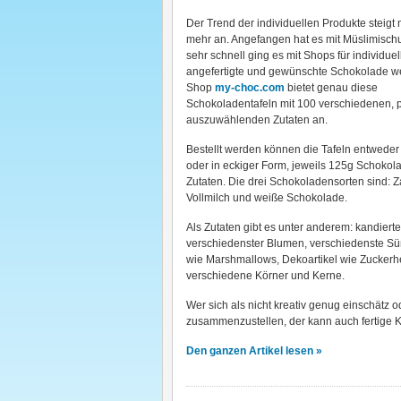
Der Trend der individuellen Produkte steigt
mehr an. Angefangen hat es mit Müslimisc
sehr schnell ging es mit Shops für individuel
angefertigte und gewünschte Schokolade we
Shop
my-choc.com
bietet genau diese
Schokoladentafeln mit 100 verschiedenen, 
auszuwählenden Zutaten an.
Bestellt werden können die Tafeln entweder 
oder in eckiger Form, jeweils 125g Schokol
Zutaten. Die drei Schokoladensorten sind: Zar
Vollmilch und weiße Schokolade.
Als Zutaten gibt es unter anderem: kandierte
verschiedenster Blumen, verschiedenste Sü
wie Marshmallows, Dekoartikel wie Zuckerh
verschiedene Körner und Kerne.
Wer sich als nicht kreativ genug einschätz o
zusammenzustellen, der kann auch fertige K
Den ganzen Artikel lesen »