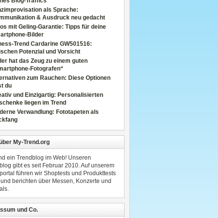
nes Blog-Traffics
zimprovisation als Sprache:
mmunikation & Ausdruck neu gedacht
os mit Geling-Garantie: Tipps für deine
artphone-Bilder
tness-Trend Cardarine GW501516:
schen Potenzial und Vorsicht
er hat das Zeug zu einem guten
martphone-Fotografen“
ternativen zum Rauchen: Diese Optionen
t du
ativ und Einzigartig: Personalisierten
schenke liegen im Trend
derne Verwandlung: Fototapeten als
ckfang
 über My-Trend.org
ind ein Trendblog im Web! Unseren
blog gibt es seit Februar 2010. Auf unserem
portal führen wir Shoptests und Produkttests
 und berichten über Messen, Konzerte und
als.
ssum und Co.