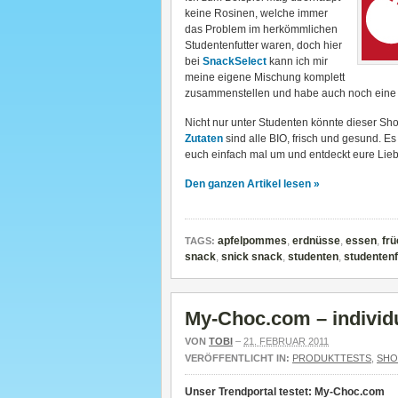
keine Rosinen, welche immer
das Problem im herkömmlichen
Studentenfutter waren, doch hier
bei
SnackSelect
kann ich mir
meine eigene Mischung komplett
zusammenstellen und habe auch noch eine r
Nicht nur unter Studenten könnte dieser S
Zutaten
sind alle BIO, frisch und gesund. 
euch einfach mal um und entdeckt eure Lieb
Den ganzen Artikel lesen »
apfelpommes
,
erdnüsse
,
essen
,
frü
TAGS:
snack
,
snick snack
,
studenten
,
studentenf
My-Choc.com – individu
VON
TOBI
–
21. FEBRUAR 2011
VERÖFFENTLICHT IN:
PRODUKTTESTS
,
SHO
Unser Trendportal testet: My-Choc.com