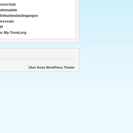
tenschutz
winnspiele
Teilnahmebedingungen
pressum
ff
er My-Trend.org
Über Arras WordPress Theme