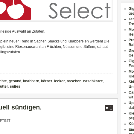
Gig
ge
Tan
Tre
Moh
iesige Auswahl an Zutaten.
He
Pr
hop ein neuer Trend in Sachen Snacks und Knabbereien werden! Die
Ba
Es gibt eine Riesenauswahl an Früchten, Nüssen und Süßem, schaut
Di
lingszutaten.
Ges
Gig
Fe
Mo
Kl
chte
,
gesund
,
knabbern
,
körner
,
lecker
,
naschen
,
naschkatze
,
Shi
utter
,
süßes
Un
Can
wa
Upc
ell sündigen.
1
dab
Kle
pep
PTEST
Küc
Ein