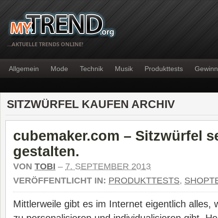
…AKTUELLE TRENDS ONLINE!
Allgemein
Mode
Technik
Musik
Produkttests
Gewinn
SITZWÜRFEL KAUFEN ARCHIV
cubemaker.com – Sitzwürfel s
gestalten.
VON
TOBI
–
7. SEPTEMBER 2013
VERÖFFENTLICHT IN:
PRODUKTTESTS
,
SHOPT
Mittlerweile gibt es im Internet eigentlich alles