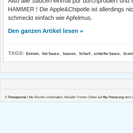
Also alle Saucen einmal pur durchprobiert und s
HAMMER ! Die Apple&Chipotle ist allerdings ni
schmeckt einfach wie Apfelmus.
Den ganzen Artikel lesen »
,
,
,
,
,
TAGS:
Extrem
hot Sauce
Saucen
Scharf
schärfte Sauce
Scovi
©
Trendportal
| Alle Rechte vorbehalten. Aktuelle Trends Online auf
My-Trend.org
dem ak