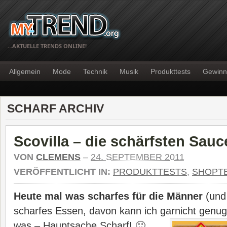
…AKTUELLE TRENDS ONLINE!
Allgemein
Mode
Technik
Musik
Produkttests
Gewinn
SCHARF ARCHIV
Scovilla – die schärfsten Sauc
VON
CLEMENS
–
24. SEPTEMBER 2011
VERÖFFENTLICHT IN:
PRODUKTTESTS
,
SHOPT
Heute mal was scharfes für die Männer
(und 
scharfes Essen, davon kann ich garnicht genug
was – Hauptsache Scharf! 🙂