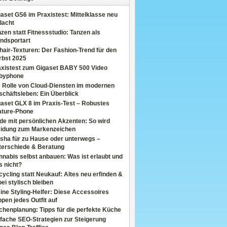
aset GS6 im Praxistest: Mittelklasse neu
dacht
zen statt Fitnessstudio: Tanzen als
ndsportart
air-Texturen: Der Fashion-Trend für den
rbst 2025
axistest zum Gigaset BABY 500 Video
byphone
e Rolle von Cloud-Diensten im modernen
chäftsleben: Ein Überblick
aset GLX 8 im Praxis-Test – Robustes
ature-Phone
de mit persönlichen Akzenten: So wird
eidung zum Markenzeichen
sha für zu Hause oder unterwegs –
terschiede & Beratung
nabis selbst anbauen: Was ist erlaubt und
s nicht?
ycling statt Neukauf: Altes neu erfinden &
ei stylisch bleiben
ine Styling-Helfer: Diese Accessoires
pen jedes Outfit auf
henplanung: Tipps für die perfekte Küche
fache SEO-Strategien zur Steigerung