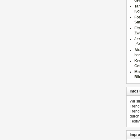
dei
Tan
Ko
Fot
Sm
Fi
Zwi
Jed
„S
Al
has
Kre
Ge
Mo
Bli
Infos
Wir s
Trend
Trend
durch
Festiv
Impre