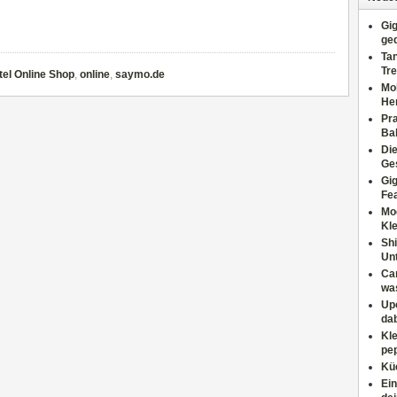
Gig
ge
Tan
Tre
el Online Shop
,
online
,
saymo.de
Moh
He
Pr
Ba
Di
Ges
Gig
Fe
Mo
Kl
Shi
Un
Can
wa
Upc
dab
Kle
pep
Küc
Ein