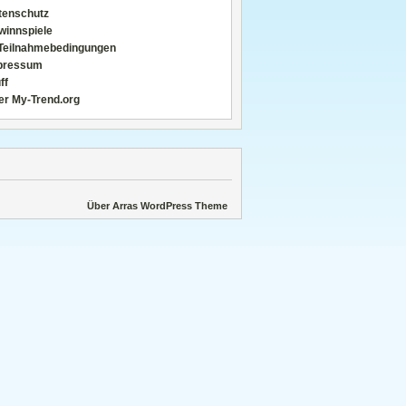
tenschutz
winnspiele
Teilnahmebedingungen
pressum
ff
er My-Trend.org
Über Arras WordPress Theme