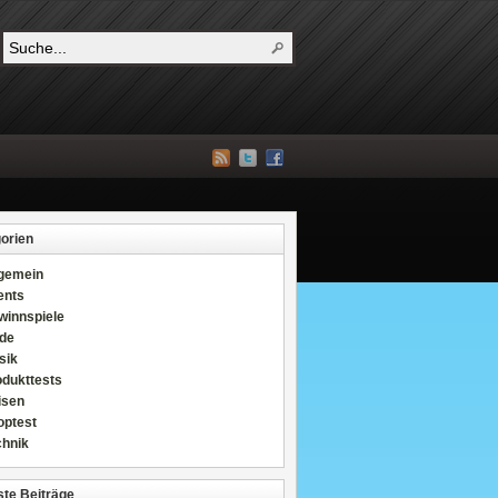
orien
lgemein
ents
winnspiele
de
sik
odukttests
isen
optest
chnik
te Beiträge