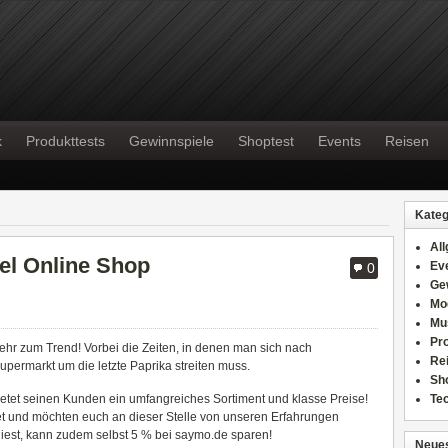
k
Produkttests
Gewinnspiele
Shoptest
Events
Reisen
Kateg
Al
el Online Shop
Ev
0
Ge
Mo
Mu
Pr
ehr zum Trend! Vorbei die Zeiten, in denen man sich nach
Re
upermarkt um die letzte Paprika streiten muss.
Sh
etet seinen Kunden ein umfangreiches Sortiment und klasse Preise!
Te
et und möchten euch an dieser Stelle von unseren Erfahrungen
liest, kann zudem selbst 5 % bei saymo.de sparen!
Neues