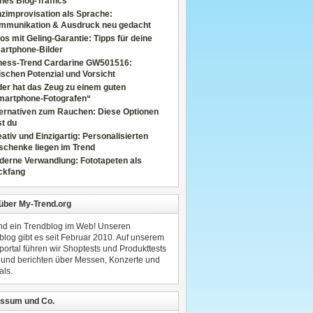
nes Blog-Traffics
zimprovisation als Sprache:
mmunikation & Ausdruck neu gedacht
os mit Geling-Garantie: Tipps für deine
artphone-Bilder
tness-Trend Cardarine GW501516:
schen Potenzial und Vorsicht
er hat das Zeug zu einem guten
martphone-Fotografen“
ternativen zum Rauchen: Diese Optionen
t du
ativ und Einzigartig: Personalisierten
schenke liegen im Trend
derne Verwandlung: Fototapeten als
ckfang
 über My-Trend.org
ind ein Trendblog im Web! Unseren
blog gibt es seit Februar 2010. Auf unserem
portal führen wir Shoptests und Produkttests
 und berichten über Messen, Konzerte und
als.
ssum und Co.