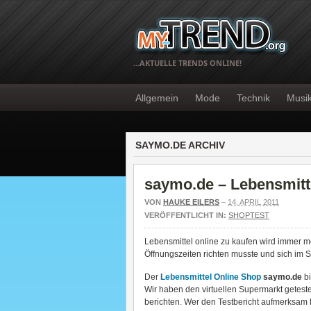
…AKTUELLE TRENDS ONLINE!
Allgemein
Mode
Technik
Musi
SAYMO.DE ARCHIV
saymo.de – Lebensmitt
VON
HAUKE EILERS
–
14. APRIL 2011
VERÖFFENTLICHT IN:
SHOPTEST
Lebensmittel online zu kaufen wird immer m
Öffnungszeiten richten musste und sich im S
Der
Lebensmittel Online Shop
saymo.de
bi
Wir haben den virtuellen Supermarkt getest
berichten. Wer den Testbericht aufmerksam 