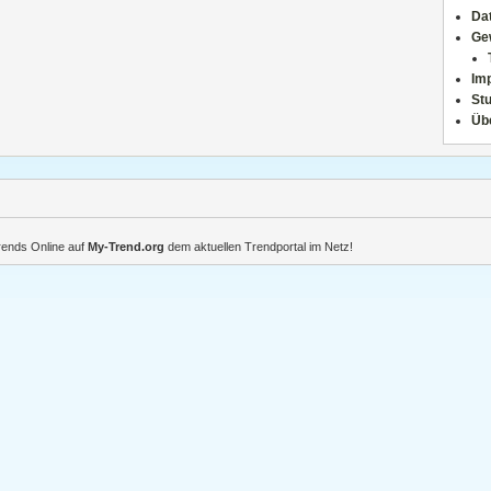
Da
Ge
Im
Stu
Üb
Trends Online auf
My-Trend.org
dem aktuellen Trendportal im Netz!