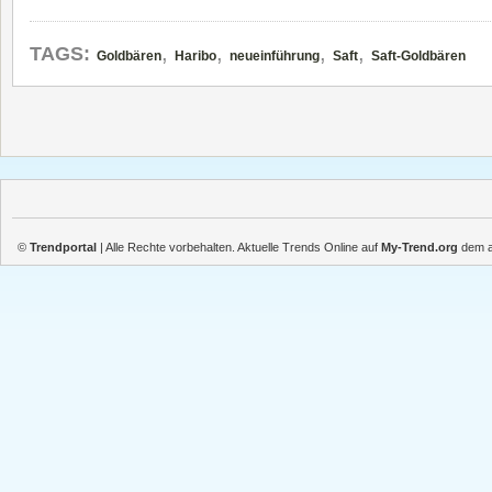
,
,
,
,
TAGS:
Goldbären
Haribo
neueinführung
Saft
Saft-Goldbären
©
Trendportal
| Alle Rechte vorbehalten. Aktuelle Trends Online auf
My-Trend.org
dem ak