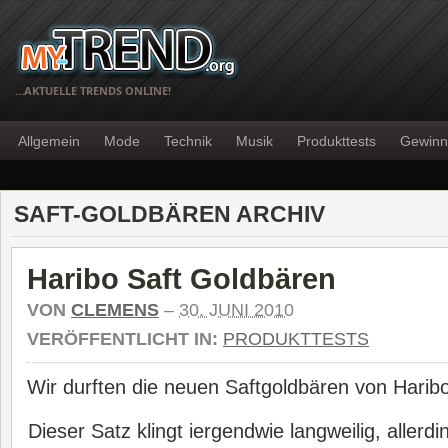
…AKTUELLE TRENDS ONLINE!
Allgemein
Mode
Technik
Musik
Produkttests
Gewinn
SAFT-GOLDBÄREN ARCHIV
Haribo Saft Goldbären
VON
CLEMENS
–
30. JUNI 2010
VERÖFFENTLICHT IN:
PRODUKTTESTS
Wir durften die neuen Saftgoldbären von Haribo
Dieser Satz klingt iergendwie langweilig, allerd