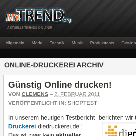
…AKTUELLE TRENDS ONLINE!
Allgemein
Mode
Technik
Musik
Produkttests
Gewinn
ONLINE-DRUCKEREI ARCHIV
Günstig Online drucken!
VON
CLEMENS
–
2. FEBRUAR 2011
VERÖFFENTLICHT IN:
SHOPTEST
In unserem heutigen Testbericht berichten wir
Druckerei
diedruckerei.de !
Das ist zwar kein
aktueller