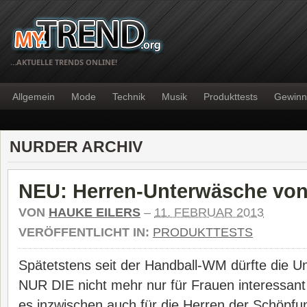
…AKTUELLE TRENDS ONLINE!
Allgemein
Mode
Technik
Musik
Produkttests
Gewinn
NURDER ARCHIV
NEU: Herren-Unterwäsche vo
VON
HAUKE EILERS
–
11. FEBRUAR 2013
VERÖFFENTLICHT IN:
PRODUKTTESTS
Spätetstens seit der Handball-WM dürfte die 
NUR DIE nicht mehr nur für Frauen interessant
es inzwischen auch für die Herren der Schöpfu