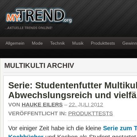
…AKTUELLE TRENDS ONLINE!
Allgemein
Mode
Technik
Musik
Produkttests
Gewinn
MULTIKULTI ARCHIV
Serie: Studentenfutter Multikul
Abwechslungsreich und vielfäl
VON
HAUKE EILERS
–
22. JULI 2012
VERÖFFENTLICHT IN:
PRODUKTTESTS
Vor einiger Zeit habe ich die kleine
Serie zum 