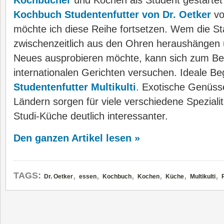
Kochbücher
und Kochen als Student gestartet
Kochbuch Studentenfutter von Dr. Oetker
vo
möchte ich diese Reihe fortsetzen. Wem die S
zwischenzeitlich aus den Ohren heraushängen
Neues ausprobieren möchte, kann sich zum Bei
internationalen Gerichten versuchen. Ideale Beg
Studentenfutter Multikulti
. Exotische Genüss
Ländern sorgen für viele verschiedene Spezial
Studi-Küche deutlich interessanter.
Den ganzen Artikel lesen »
,
,
,
,
,
,
TAGS:
Dr. Oetker
essen
Kochbuch
Kochen
Küche
Multikulti