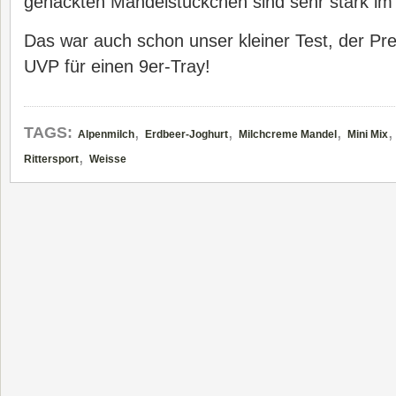
gehackten Mandelstückchen sind sehr stark i
Das war auch schon unser kleiner Test, der Prei
UVP für einen 9er-Tray!
,
,
,
TAGS:
Alpenmilch
Erdbeer-Joghurt
Milchcreme Mandel
Mini Mix
,
Rittersport
Weisse