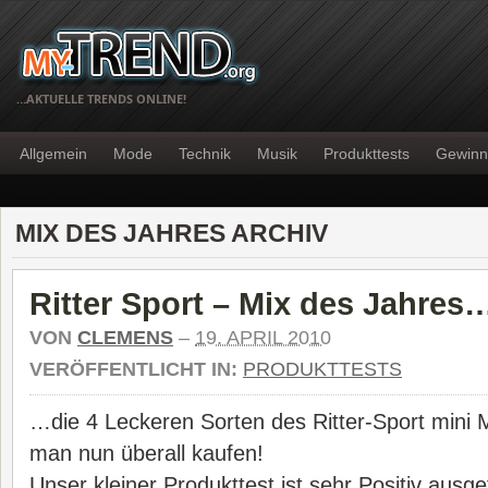
…AKTUELLE TRENDS ONLINE!
Allgemein
Mode
Technik
Musik
Produkttests
Gewinn
MIX DES JAHRES ARCHIV
Ritter Sport – Mix des Jahres
VON
CLEMENS
–
19. APRIL 2010
VERÖFFENTLICHT IN:
PRODUKTTESTS
…die 4 Leckeren Sorten des Ritter-Sport mini 
man nun überall kaufen!
Unser kleiner Produkttest ist sehr Positiv ausge