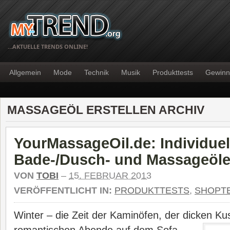
…AKTUELLE TRENDS ONLINE!
Allgemein
Mode
Technik
Musik
Produkttests
Gewinn
MASSAGEÖL ERSTELLEN ARCHIV
YourMassageOil.de: Individuel
Bade-/Dusch- und Massageöle
VON
TOBI
–
15. FEBRUAR 2013
VERÖFFENTLICHT IN:
PRODUKTTESTS
,
SHOPT
Winter – die Zeit der Kaminöfen, der dicken Ku