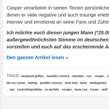
Casper verarbeitet in seinen Texten persönliche
denen er viele negative und auch traurige erleb
intensiv und emotional an seine Fans und Zuhör
Ich möchte euch diesen jungen Mann (*25.09
außergewöhnlichsten Stimme im deutschen
vorstellen und euch auf das erscheinende
Den ganzen Artikel lesen »
,
,
,
,
,
TAGS:
benjamin griffey
bennifer rostock
bushido
cas
casper
e
,
,
,
,
,
,
hin zur sonne
hiphop
jennifer rostock
kein held
liebe
lieblingslied
,
,
,
,
,
,
,
rap
rasierklingenliebe
so perfekt
sorgen
team cas
trauer
wolf