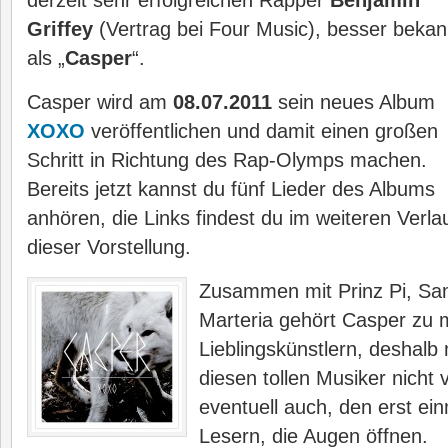
derzeit sehr erfolgreichen
Rapper
Benjamin
Griffey
(Vertrag bei Four Music), besser bekan
als „
Casper
“.
Casper wird am
08.07.2011
sein neues Album
XOXO
veröffentlichen und damit einen großen
Schritt in Richtung des Rap-Olymps machen.
Bereits jetzt kannst du fünf Lieder des Albums
anhören, die Links findest du im weiteren Verla
dieser Vorstellung.
Zusa
mmen mit Prinz Pi, S
Marteria gehört Casper zu 
Lieblingskünstlern, deshalb
diesen tollen Musiker nicht 
eventuell auch, den erst ei
Lesern, die Augen öffnen.