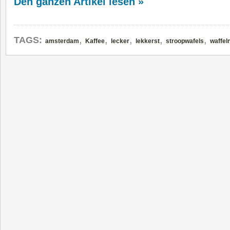
Den ganzen Artikel lesen »
,
,
,
,
,
TAGS:
amsterdam
Kaffee
lecker
lekkerst
stroopwafels
waffel