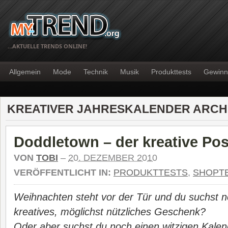
…AKTUELLE TRENDS ONLINE!
Allgemein
Mode
Technik
Musik
Produkttests
Gewinn
KREATIVER JAHRESKALENDER ARCH
Doddletown – der kreative Pos
VON
TOBI
–
20. DEZEMBER 2010
VERÖFFENTLICHT IN:
PRODUKTTESTS
,
SHOPT
Weihnachten steht vor der Tür und du suchst n
kreatives, möglichst nützliches Geschenk?
Oder aber suchst du noch einen witzigen Kalen