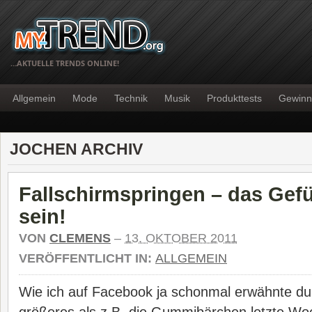
…AKTUELLE TRENDS ONLINE!
Allgemein
Mode
Technik
Musik
Produkttests
Gewinn
JOCHEN ARCHIV
Fallschirmspringen – das Gefüh
sein!
VON
CLEMENS
–
13. OKTOBER 2011
VERÖFFENTLICHT IN:
ALLGEMEIN
Wie ich auf Facebook ja schonmal erwähnte dur