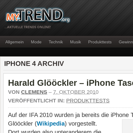
…AKTUELLE TRENDS ONLINE!
Allgemein
Mode
Technik
Musik
Produkttests
Gewinn
IPHONE 4 ARCHIV
Harald Glööckler – iPhone Ta
VON
CLEMENS
–
7. OKTOBER 2010
VERÖFFENTLICHT IN:
PRODUKTTESTS
Auf der IFA 2010 wurden ja bereits die iPhone
Glööckler (
Wikipedia
) vorgestellt.
Dort wurden also unteranderem die