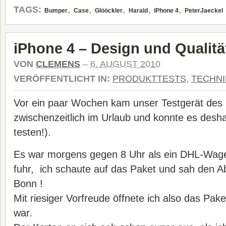
,
,
,
,
,
TAGS:
Bumper
Case
Glööckler
Harald
iPhone 4
PeterJaeckel
iPhone 4 – Design und Qualitä
VON
CLEMENS
–
6. AUGUST 2010
VERÖFFENTLICHT IN:
PRODUKTTESTS
,
TECHNI
Vor ein paar Wochen kam unser Testgerät des 
zwischenzeitlich im Urlaub und konnte es deshal
testen!).
Es war morgens gegen 8 Uhr als ein DHL-Wag
fuhr, ich schaute auf das Paket und sah den A
Bonn !
Mit riesiger Vorfreude öffnete ich also das Pak
war.