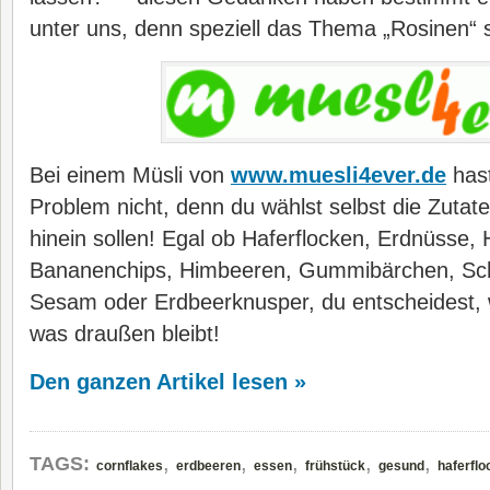
unter uns, denn speziell das Thema „Rosinen“ s
Bei einem Müsli von
www.muesli4ever.de
hast
Problem nicht, denn du wählst selbst die Zutaten
hinein sollen! Egal ob Haferflocken, Erdnüsse,
Bananenchips, Himbeeren, Gummibärchen, Sch
Sesam oder Erdbeerknusper, du entscheidest,
was draußen bleibt!
Den ganzen Artikel lesen »
,
,
,
,
,
TAGS:
cornflakes
erdbeeren
essen
frühstück
gesund
haferflo