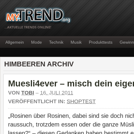
…AKTUELLE TRENDS ONLINE!
Allgemein
Mode
Technik
Musik
Produkttests
Gewinn
HIMBEEREN ARCHIV
Muesli4ever – misch dein eige
VON
TOBI
–
16. JULI 2011
VERÖFFENTLICHT IN:
SHOPTEST
„Rosinen über Rosinen, dabei sind sie doch nic
raussuch, trotzdem essen oder die ganze Mü
lassen?“ – diesen Gedanken haben bestimmt ei