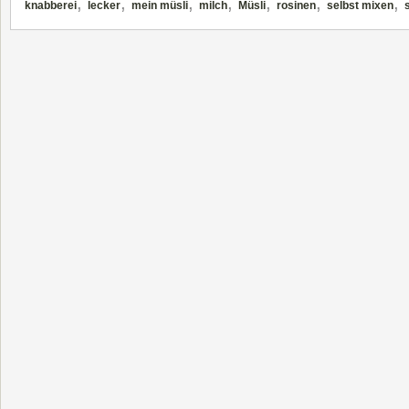
,
,
,
,
,
,
,
knabberei
lecker
mein müsli
milch
Müsli
rosinen
selbst mixen