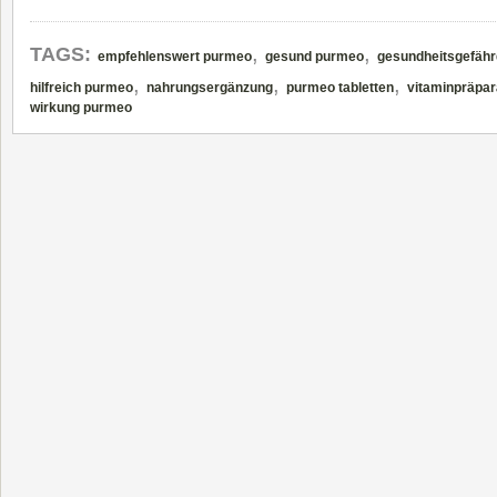
,
,
TAGS:
empfehlenswert purmeo
gesund purmeo
gesundheitsgefähr
,
,
,
hilfreich purmeo
nahrungsergänzung
purmeo tabletten
vitaminpräpar
wirkung purmeo