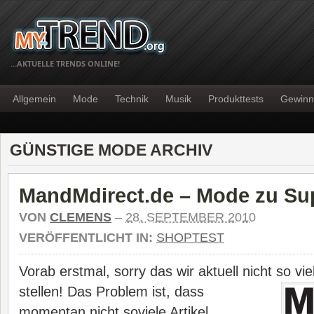
…AKTUELLE TRENDS ONLINE!
Allgemein
Mode
Technik
Musik
Produkttests
Gewinn
GÜNSTIGE MODE ARCHIV
MandMdirect.de – Mode zu Su
VON
CLEMENS
–
28. SEPTEMBER 2010
VERÖFFENTLICHT IN:
SHOPTEST
Vorab erstmal, sorry das wir aktuell nicht so vie
stellen! Das
Problem ist, dass
momentan nicht soviele Artikel