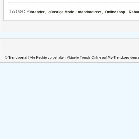
,
,
,
,
TAGS:
führender
günstige Mode
mandmdirect
Onlineshop
Rabat
©
Trendportal
| Alle Rechte vorbehalten. Aktuelle Trends Online auf
My-Trend.org
dem ak