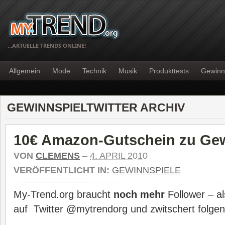
…AKTUELLE TRENDS ONLINE!
Allgemein
Mode
Technik
Musik
Produkttests
Gewinn
GEWINNSPIELTWITTER ARCHIV
10€ Amazon-Gutschein zu Ge
VON
CLEMENS
–
4. APRIL 2010
VERÖFFENTLICHT IN:
GEWINNSPIELE
My-Trend.org braucht
noch mehr
Follower – al
auf Twitter @mytrendorg und zwitschert folge