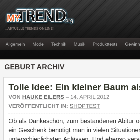
…AKTUELLE TRENDS ONLINE!
Allgemein
Mode
Technik
Musik
Produkttests
Gewinn
GEBURT ARCHIV
Tolle Idee: Ein kleiner Baum 
VON
HAUKE EILERS
–
14. APRIL 2012
VERÖFFENTLICHT IN:
SHOPTEST
Ob als Dankeschön, zum bestandenen Abitur o
ein Geschenk benötigt man in vielen Situatione
unterschiedlichsten Anlässen. Und ebenso vers