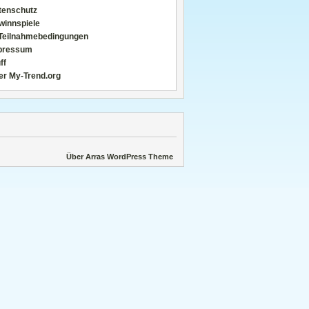
tenschutz
winnspiele
Teilnahmebedingungen
pressum
ff
er My-Trend.org
Über Arras WordPress Theme