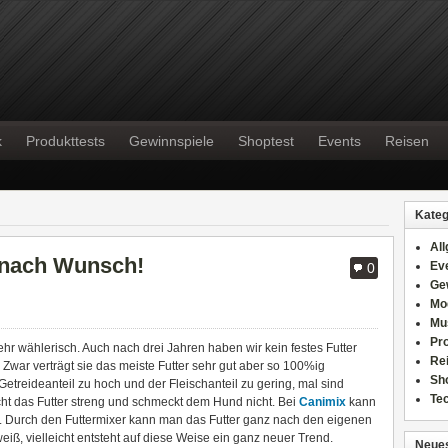
k
Produkttests
Gewinnspiele
Shoptest
Events
Reisen
Kateg
Al
 nach Wunsch!
Ev
0
Ge
Mo
Mu
Pr
ehr wählerisch. Auch nach drei Jahren haben wir kein festes Futter
Re
Zwar verträgt sie das meiste Futter sehr gut aber so 100%ig
Sh
 Getreideanteil zu hoch und der Fleischanteil zu gering, mal sind
Te
cht das Futter streng und schmeckt dem Hund nicht. Bei
Canimix
kann
Durch den Futtermixer kann man das Futter ganz nach den eigenen
ß, vielleicht entsteht auf diese Weise ein ganz neuer Trend.
Neues