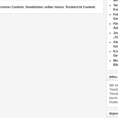
dei
Tan
ermixer Canimix
,
Hundefutter selber mixen
,
Testbericht Canimix
Ko
Fot
Sm
Fi
Zwi
Jed
„S
Al
has
Kre
Ge
Mo
Bli
Infos
Wir s
Trend
Trend
durch
Festiv
Impre