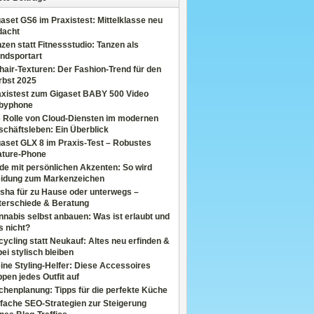
aset GS6 im Praxistest: Mittelklasse neu
dacht
zen statt Fitnessstudio: Tanzen als
ndsportart
air-Texturen: Der Fashion-Trend für den
rbst 2025
axistest zum Gigaset BABY 500 Video
byphone
e Rolle von Cloud-Diensten im modernen
chäftsleben: Ein Überblick
aset GLX 8 im Praxis-Test – Robustes
ature-Phone
de mit persönlichen Akzenten: So wird
eidung zum Markenzeichen
sha für zu Hause oder unterwegs –
terschiede & Beratung
nabis selbst anbauen: Was ist erlaubt und
s nicht?
ycling statt Neukauf: Altes neu erfinden &
ei stylisch bleiben
ine Styling-Helfer: Diese Accessoires
pen jedes Outfit auf
henplanung: Tipps für die perfekte Küche
fache SEO-Strategien zur Steigerung