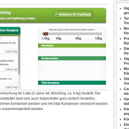
Gig
ge
Tan
Tre
Moh
He
Pr
Ba
Di
Ges
Gig
Fe
Mo
Kl
Shi
Un
Can
mischung für Lotta (3 Jahre alt, Mischling, ca. 6 kg) bestellt. Der
wa
ndefutter lässt sich auch Katzenfutter ganz einfach bestellen.
Upc
 können kombiniert werden und mit Vital-Komplexen vermischt werden.
dab
r zusammengestellt werden.
Kle
pep
Küc
Ein