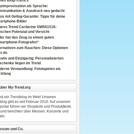
nes Blog-Traffics
zimprovisation als Sprache:
mmunikation & Ausdruck neu gedacht
os mit Geling-Garantie: Tipps für deine
artphone-Bilder
tness-Trend Cardarine GW501516:
schen Potenzial und Vorsicht
er hat das Zeug zu einem guten
martphone-Fotografen“
ternativen zum Rauchen: Diese Optionen
t du
ativ und Einzigartig: Personalisierten
schenke liegen im Trend
derne Verwandlung: Fototapeten als
ckfang
 über My-Trend.org
ind ein Trendblog im Web! Unseren
blog gibt es seit Februar 2010. Auf unserem
portal führen wir Shoptests und Produkttests
 und berichten über Messen, Konzerte und
als.
ssum und Co.