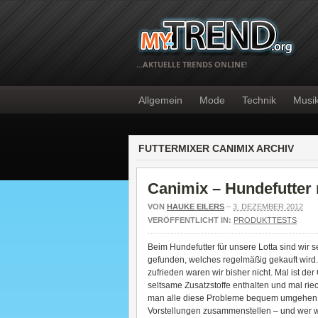
…AKTUELLE TRENDS ONLINE!
Allgemein
Mode
Technik
Musi
FUTTERMIXER CANIMIX ARCHIV
Canimix – Hundefutter
VON
HAUKE EILERS
–
3. DEZEMBER 2012
VERÖFFENTLICHT IN:
PRODUKTTESTS
Beim Hundefutter für unsere Lotta sind wir s
gefunden, welches regelmäßig gekauft wird. 
zufrieden waren wir bisher nicht. Mal ist der
seltsame Zusatzstoffe enthalten und mal rie
man alle diese Probleme bequem umgehen. 
Vorstellungen zusammenstellen – und wer wei