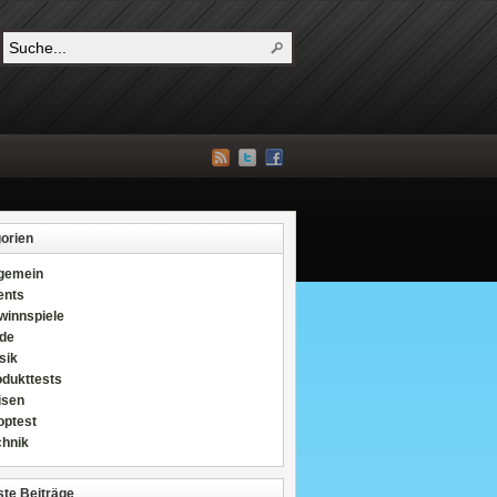
orien
lgemein
ents
winnspiele
de
sik
odukttests
isen
optest
chnik
te Beiträge