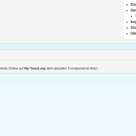
Da
Ge
Im
Stu
Üb
Trends Online auf
My-Trend.org
dem aktuellen Trendportal im Netz!