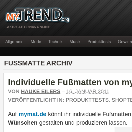
…AKTUELLE TRENDS ONLINE!
Allgemein
Mode
Technik
Musik
Produkttests
Gewinn
FUSSMATTE ARCHIV
Individuelle Fußmatten von m
VON
HAUKE EILERS
–
16. JANUAR 2011
VERÖFFENTLICHT IN:
PRODUKTTESTS
,
SHOPT
Auf
mymat.de
könnt ihr individuelle Fußmatte
Wünschen
gestalten und produzieren lassen.