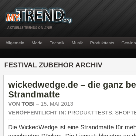
…AKTUELLE TRENDS ONLINE!
Allgemein
Mode
Technik
Musik
Produkttests
Gewinn
FESTIVAL ZUBEHÖR ARCHIV
wickedwedge.de – die ganz b
Strandmatte
VON
TOBI
–
15. MAI 2013
VERÖFFENTLICHT IN:
PRODUKTTESTS
,
SHOPT
Die WickedWedge ist eine Strandmatte für meh