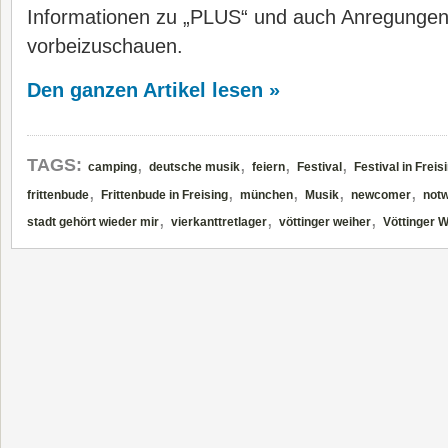
Informationen zu „PLUS“ und auch Anregungen
vorbeizuschauen.
Den ganzen Artikel lesen »
,
,
,
,
TAGS:
camping
deutsche musik
feiern
Festival
Festival in Freis
,
,
,
,
,
frittenbude
Frittenbude in Freising
münchen
Musik
newcomer
notw
,
,
,
stadt gehört wieder mir
vierkanttretlager
vöttinger weiher
Vöttinger 