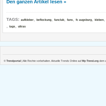
Den ganzen Artikel lesen »
,
,
,
,
,
TAGS:
aufkleber
beflockung
fanclub
fans
fc augsburg
kleben
,
,
tags
ultras
©
Trendportal
| Alle Rechte vorbehalten. Aktuelle Trends Online auf
My-Trend.org
dem ak