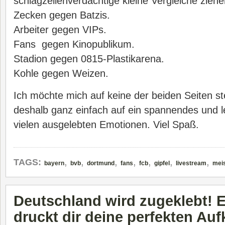
schlagzeilenverdächtige kleine Vergleiche ziehe
Zecken gegen Batzis.
Arbeiter gegen VIPs.
Fans gegen Kinopublikum.
Stadion gegen 0815-Plastikarena.
Kohle gegen Weizen.
Ich möchte mich auf keine der beiden Seiten st
deshalb ganz einfach auf ein spannendes und le
vielen ausgelebten Emotionen. Viel Spaß.
,
,
,
,
,
,
,
TAGS:
bayern
bvb
dortmund
fans
fcb
gipfel
livestream
meis
Deutschland wird zugeklebt! 
druckt dir deine perfekten Auf