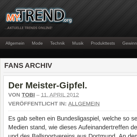
…AKTUELLE TRENDS ONLINE!
Allgemein
Mode
Technik
Musik
Produkttests
Gewinn
FANS ARCHIV
Der Meister-Gipfel.
VON
TOBI
–
11. APRIL 2012
VERÖFFENTLICHT IN:
ALLGEMEIN
Es gab selten ein Bundesligaspiel, welche so s
Medien stand, wie dieses Aufeinandertreffen 
und des Ballsportvereins aus Dortmund. An de