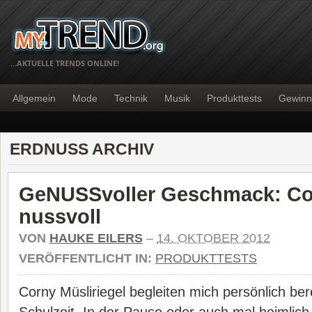
…AKTUELLE TRENDS ONLINE!
Allgemein
Mode
Technik
Musik
Produkttests
Gewinn
ERDNUSS ARCHIV
GeNUSSvoller Geschmack: Co
nussvoll
VON
HAUKE EILERS
–
14. OKTOBER 2012
VERÖFFENTLICHT IN:
PRODUKTTESTS
Corny Müsliriegel begleiten mich persönlich ber