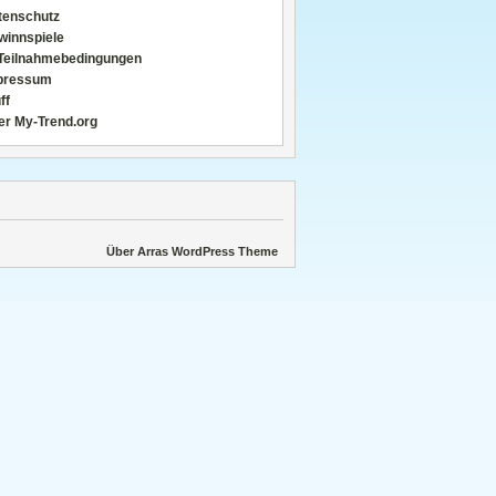
tenschutz
winnspiele
Teilnahmebedingungen
pressum
ff
er My-Trend.org
Über Arras WordPress Theme