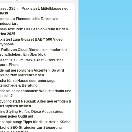
aset GS6 im Praxistest: Mittelklasse neu
dacht
zen statt Fitnessstudio: Tanzen als
ndsportart
air-Texturen: Der Fashion-Trend für den
rbst 2025
axistest zum Gigaset BABY 500 Video
byphone
e Rolle von Cloud-Diensten im modernen
chäftsleben: Ein Überblick
aset GLX 8 im Praxis-Test – Robustes
ature-Phone
de mit persönlichen Akzenten: So wird
eidung zum Markenzeichen
sha für zu Hause oder unterwegs –
terschiede & Beratung
nabis selbst anbauen: Was ist erlaubt und
s nicht?
ycling statt Neukauf: Altes neu erfinden &
ei stylisch bleiben
ine Styling-Helfer: Diese Accessoires
pen jedes Outfit auf
henplanung: Tipps für die perfekte Küche
fache SEO-Strategien zur Steigerung