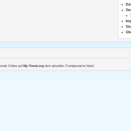
Da
Ge
Im
Stu
Üb
Trends Online auf
My-Trend.org
dem aktuellen Trendportal im Netz!