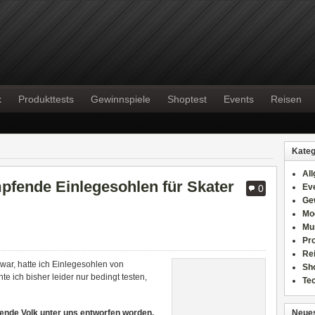
k
Produkttests
Gewinnspiele
Shoptest
Events
Reisen
Kateg
Al
mpfende Einlegesohlen für Skater
Ev
0
Ge
Mo
Mu
Pr
Re
war, hatte ich Einlegesohlen von
Sh
 ich bisher leider nur bedingt testen,
Te
tende Volk unter uns entworfen worden,
Neues