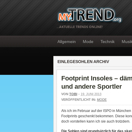
…AKTUELLE TRENDS ONLINE!
Allgemein
Mode
Technik
Musi
EINLEGESOHLEN ARCHIV
Footprint Insoles – dä
und andere Sportler
VON
TOBI
–
19. JUNI 2013
VERÖFFENTLICHT IN:
MODE
Als ich im Februar auf der ISPO in München 
Footprints geschenkt bekommen. Diese konnte
doch vorstellen kann ich sie auch trotzdem.
Die Sohlen sind grundsätzlich für das ska