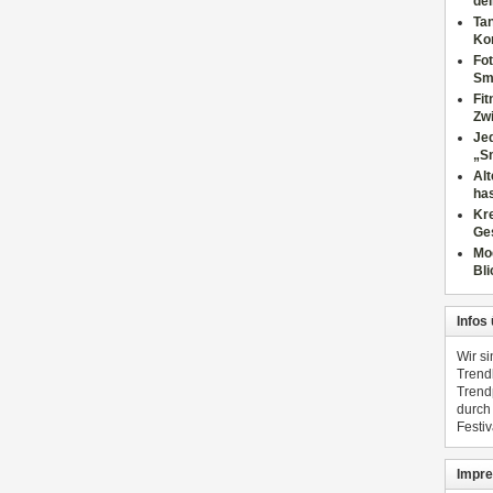
dei
Tan
Ko
Fot
Sm
Fi
Zwi
Jed
„S
Al
has
Kre
Ge
Mo
Bli
Infos
Wir s
Trend
Trend
durch
Festiv
Impre