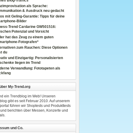
nes Blog-Traffics
zimprovisation als Sprache:
mmunikation & Ausdruck neu gedacht
os mit Geling-Garantie: Tipps für deine
artphone-Bilder
tness-Trend Cardarine GW501516:
schen Potenzial und Vorsicht
er hat das Zeug zu einem guten
martphone-Fotografen“
ternativen zum Rauchen: Diese Optionen
t du
ativ und Einzigartig: Personalisierten
schenke liegen im Trend
derne Verwandlung: Fototapeten als
ckfang
 über My-Trend.org
ind ein Trendblog im Web! Unseren
blog gibt es seit Februar 2010. Auf unserem
portal führen wir Shoptests und Produkttests
 und berichten über Messen, Konzerte und
als.
ssum und Co.