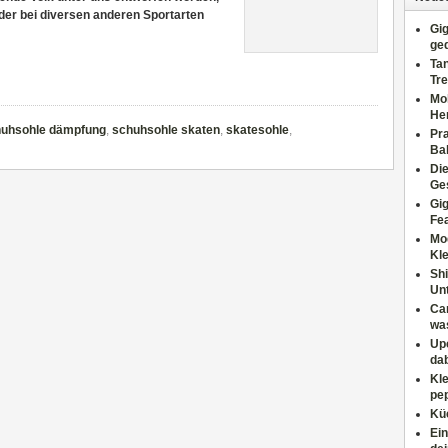
der bei diversen anderen Sportarten
Gig
ge
Tan
Tre
Moh
He
uhsohle dämpfung
,
schuhsohle skaten
,
skatesohle
,
Pr
Ba
Di
Ges
Gig
Fe
Mo
Kl
Shi
Un
Can
wa
Upc
dab
Kle
pep
Küc
Ein