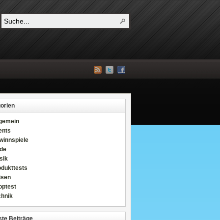
orien
lgemein
ents
winnspiele
de
sik
odukttests
isen
optest
chnik
te Beiträge