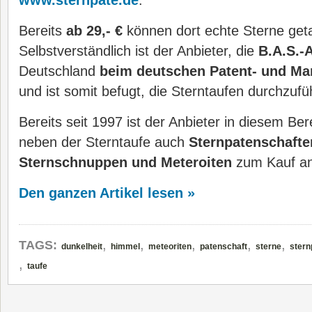
www.sternpate.de
.
Bereits
ab 29,- €
können dort echte Sterne get
Selbstverständlich ist der Anbieter, die
B.A.S.-
Deutschland
beim deutschen Patent- und Ma
und ist somit befugt, die Sterntaufen durchzufü
Bereits seit 1997 ist der Anbieter in diesem Bere
neben der Sterntaufe auch
Sternpatenschaft
Sternschnuppen und Meteroiten
zum Kauf an
Den ganzen Artikel lesen »
,
,
,
,
,
TAGS:
dunkelheit
himmel
meteoriten
patenschaft
sterne
stern
,
taufe