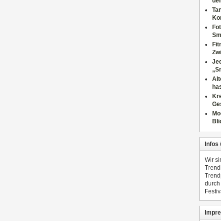
dei
Tan
Ko
Fot
Sm
Fi
Zwi
Jed
„S
Al
has
Kre
Ge
Mo
Bli
Infos
Wir s
Trend
Trend
durch
Festiv
Impre