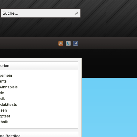
orien
lgemein
ents
winnspiele
de
sik
odukttests
isen
optest
chnik
te Beiträge