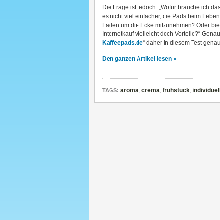
Die Frage ist jedoch: „Wofür brauche ich da
es nicht viel einfacher, die Pads beim Leben
Laden um die Ecke mitzunehmen? Oder biet
Internetkauf vielleicht doch Vorteile?“ Gen
Kaffeepads.de
“ daher in diesem Test gena
Den ganzen Artikel lesen »
aroma
,
crema
,
frühstück
,
individuel
TAGS: