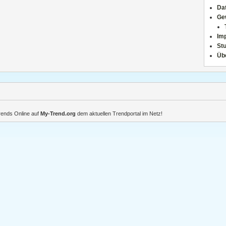
Da
Ge
Im
Stu
Üb
Trends Online auf
My-Trend.org
dem aktuellen Trendportal im Netz!