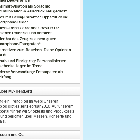
nes Blog-Traffics
zimprovisation als Sprache:
mmunikation & Ausdruck neu gedacht
os mit Geling-Garantie: Tipps für deine
artphone-Bilder
tness-Trend Cardarine GW501516:
schen Potenzial und Vorsicht
er hat das Zeug zu einem guten
martphone-Fotografen“
ternativen zum Rauchen: Diese Optionen
t du
ativ und Einzigartig: Personalisierten
schenke liegen im Trend
derne Verwandlung: Fototapeten als
ckfang
 über My-Trend.org
ind ein Trendblog im Web! Unseren
blog gibt es seit Februar 2010. Auf unserem
portal führen wir Shoptests und Produkttests
 und berichten über Messen, Konzerte und
als.
ssum und Co.