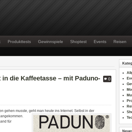
k
Produkttests
Gewinnspiele
Shoptest
Events
Reisen
Kateg
Al
 in die Kaffeetasse – mit Paduno-
Ev
0
Ge
Mo
Mu
Pr
Re
en gehen musste, geht man heute ins Internet.
Selbst in der
Sh
st angekommen.
Te
sand für
Neues