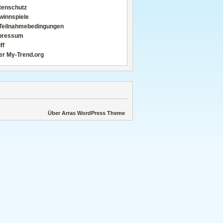
tenschutz
winnspiele
Teilnahmebedingungen
pressum
ff
er My-Trend.org
Über Arras WordPress Theme