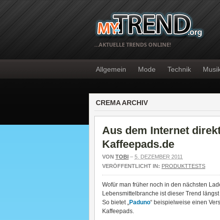
…AKTUELLE TRENDS ONLINE!
Allgemein
Mode
Technik
Musi
CREMA ARCHIV
Aus dem Internet direkt
Kaffeepads.de
VON
TOBI
–
5. DEZEMBER 2011
VERÖFFENTLICHT IN:
PRODUKTTESTS
Wofür man früher noch in den nächsten Lad
Lebensmittelbranche ist dieser Trend läng
So bietet „
Paduno
“ beispielweise einen Ver
Kaffeepads.