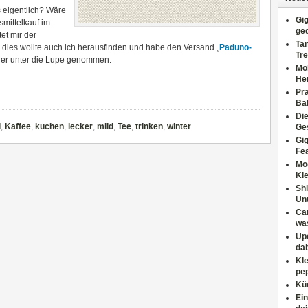
s eigentlich? Wäre
Gig
smittelkauf im
ge
et mir der
Tan
au dies wollte auch ich herausfinden und habe den Versand „
Paduno-
Tre
uer unter die Lupe genommen.
Moh
He
Pr
Ba
Di
l
,
Kaffee
,
kuchen
,
lecker
,
mild
,
Tee
,
trinken
,
winter
Ges
Gig
Fe
Mo
Kl
Shi
Un
Can
wa
Upc
dab
Kle
pep
Küc
Ein