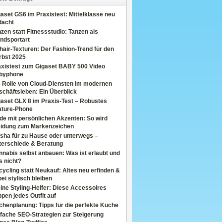
aset GS6 im Praxistest: Mittelklasse neu
dacht
zen statt Fitnessstudio: Tanzen als
ndsportart
air-Texturen: Der Fashion-Trend für den
rbst 2025
axistest zum Gigaset BABY 500 Video
byphone
e Rolle von Cloud-Diensten im modernen
chäftsleben: Ein Überblick
aset GLX 8 im Praxis-Test – Robustes
ature-Phone
de mit persönlichen Akzenten: So wird
eidung zum Markenzeichen
sha für zu Hause oder unterwegs –
terschiede & Beratung
nabis selbst anbauen: Was ist erlaubt und
s nicht?
ycling statt Neukauf: Altes neu erfinden &
ei stylisch bleiben
ine Styling-Helfer: Diese Accessoires
pen jedes Outfit auf
henplanung: Tipps für die perfekte Küche
fache SEO-Strategien zur Steigerung