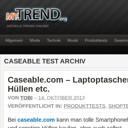
…AKTUELLE TRENDS ONLINE!
Allgemein
Mode
Technik
Musik
Produkttests
Gewinn
CASEABLE TEST ARCHIV
Caseable.com – Laptoptaschen
Hüllen etc.
VON
TOBI
–
14. OKTOBER 2013
VERÖFFENTLICHT IN:
PRODUKTTESTS
,
SHOPT
Bei
caseable.com
kann man tolle Smartphoneh