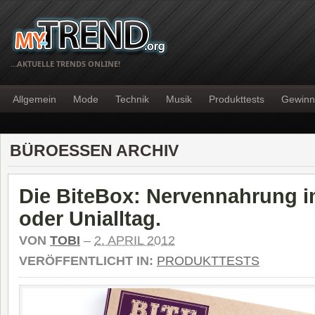
…AKTUELLE TRENDS ONLINE!
Allgemein
Mode
Technik
Musik
Produkttests
Gewinn
BÜROESSEN ARCHIV
Die BiteBox: Nervennahrung i
oder Unialltag.
VON
TOBI
–
2. APRIL 2012
VERÖFFENTLICHT IN:
PRODUKTTESTS