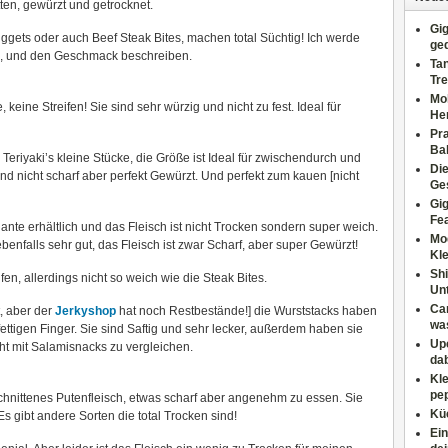
ten, gewürzt und getrocknet.
Gig
ggets oder auch Beef Steak Bites, machen total Süchtig! Ich werde
ge
, und den Geschmack beschreiben.
Tan
Tre
Moh
, keine Streifen! Sie sind sehr würzig und nicht zu fest. Ideal für
He
Pr
Ba
e Teriyaki’s kleine Stücke, die Größe ist Ideal für zwischendurch und
Di
ind nicht scharf aber perfekt Gewürzt. Und perfekt zum kauen [nicht
Ges
Gig
Fe
iante erhältlich und das Fleisch ist nicht Trocken sondern super weich.
Mo
enfalls sehr gut, das Fleisch ist zwar Scharf, aber super Gewürzt!
Kl
Shi
fen, allerdings nicht so weich wie die Steak Bites.
Un
Can
t, aber der
Jerkyshop
hat noch Restbestände!] die Wurststacks haben
wa
ettigen Finger. Sie sind Saftig und sehr lecker, außerdem haben sie
Upc
ht mit Salamisnacks zu vergleichen.
dab
Kle
pep
geschnittenes Putenfleisch, etwas scharf aber angenehm zu essen. Sie
Küc
s gibt andere Sorten die total Trocken sind!
Ein