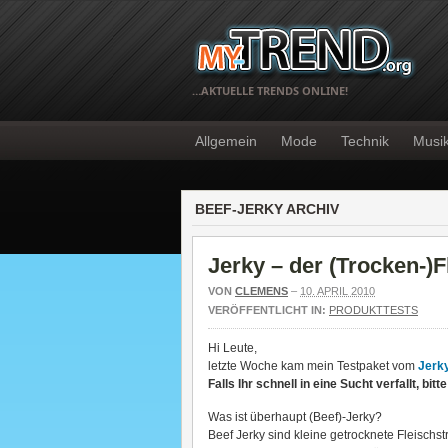
…AKTUELLE TRENDS ONLINE!
Allgemein
Mode
Technik
Musi
BEEF-JERKY ARCHIV
Jerky – der (Trocken-)F
VON
CLEMENS
–
10. APRIL 2010
VERÖFFENTLICHT IN:
PRODUKTTESTS
Hi Leute,
letzte Woche kam mein Testpaket vom
Jerk
Falls Ihr schnell in eine Sucht verfallt, bit
Was ist überhaupt (Beef)-Jerky?
Beef Jerky sind kleine getrocknete Fleischstr