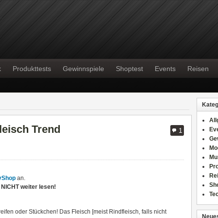
k
Produkttests
Gewinnspiele
Shoptest
Events
Reisen
Kateg
Al
leisch Trend
Ev
1
Ge
Mo
Mu
Pr
Re
yShop
an.
Sh
te NICHT weiter lesen!
Te
eifen oder Stückchen! Das Fleisch [meist Rindfleisch, falls nicht
Neues