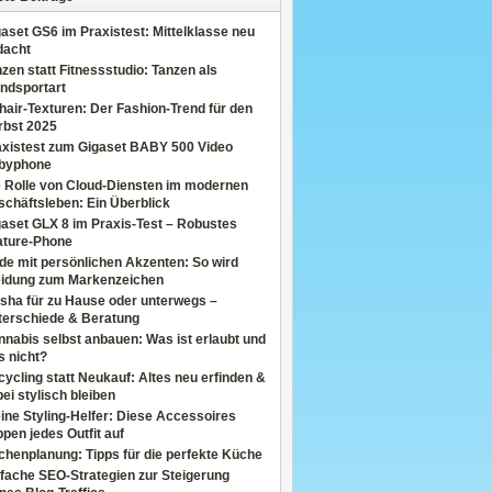
aset GS6 im Praxistest: Mittelklasse neu
dacht
zen statt Fitnessstudio: Tanzen als
ndsportart
air-Texturen: Der Fashion-Trend für den
rbst 2025
axistest zum Gigaset BABY 500 Video
byphone
e Rolle von Cloud-Diensten im modernen
chäftsleben: Ein Überblick
aset GLX 8 im Praxis-Test – Robustes
ature-Phone
de mit persönlichen Akzenten: So wird
eidung zum Markenzeichen
sha für zu Hause oder unterwegs –
terschiede & Beratung
nabis selbst anbauen: Was ist erlaubt und
s nicht?
ycling statt Neukauf: Altes neu erfinden &
ei stylisch bleiben
ine Styling-Helfer: Diese Accessoires
pen jedes Outfit auf
henplanung: Tipps für die perfekte Küche
fache SEO-Strategien zur Steigerung