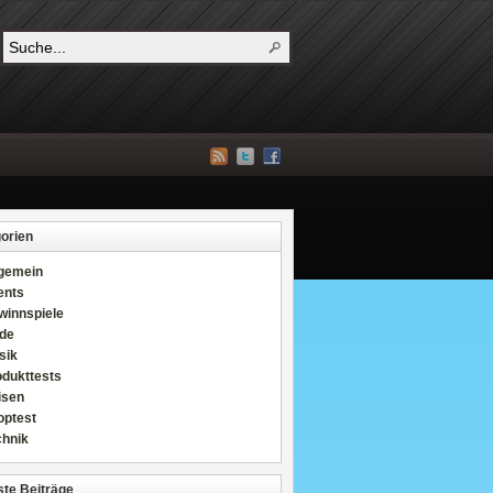
orien
lgemein
ents
winnspiele
de
sik
odukttests
isen
optest
chnik
te Beiträge