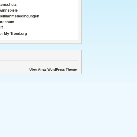
tenschutz
winnspiele
Teilnahmebedingungen
pressum
ff
er My-Trend.org
Über Arras WordPress Theme