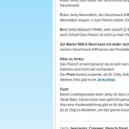
P
uten Jerky Süß-Sauer, der Geschmack ist ge
Geschmack!
P
uten Jerky Meerrettich, der Geschmack trifft
Meerrettich mögen =) zum Fleisch selber: Es i
B
eef Jerky Bärlauch Pfeffer, sehr scharf! 😉
auch Scharf! Das Fleisch ist nicht zu Hart. P
Zur Marke Wild X West kann ich leider nich
meinen Geschmack trifft keines der Produkte
Infos zu Jerky:
Das Fleisch ist sehr gesund, da es sehr viel 
Kalorien sind nicht viel vorhanden!
Der
Preis
kommt zustande, da für 100g Jerk
Weitere Infos gibt es im
JerkyShop
.
Fazit:
Meine Lieblingsmarke beim Jerky ist Jack Link
Steak Bites. Davon kann man garnicht gen
Also eine Kaufempfehlung gibt es für die Ste
[zu je 25g] zu Bestellen, um das ganze Ausz
beef-jerky
,
Conower
,
Fleisch-Trend
TAGS: