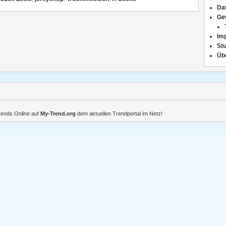
Da
Ge
Im
Stu
Üb
Trends Online auf
My-Trend.org
dem aktuellen Trendportal im Netz!