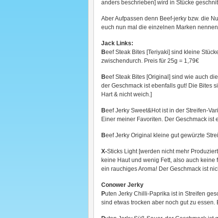
anders beschrieben] wird in Stücke geschnit
Aber Aufpassen denn Beef-jerky bzw. die Nu
euch nun mal die einzelnen Marken nennen
Jack Links:
B
eef Steak Bites [Teriyaki] sind kleine Stücke
zwischendurch. Preis für 25g = 1,79€
B
eef Steak Bites [Original] sind wie auch di
der Geschmack ist ebenfalls gut! Die Bites s
Hart & nicht weich.]
B
eef Jerky Sweet&Hot ist in der Streifen-Var
Einer meiner Favoriten. Der Geschmack ist eb
B
eef Jerky Original kleine gut gewürzte Strei
X-
Sticks Light [werden nicht mehr Produzier
keine Haut und wenig Fett, also auch keine f
ein rauchiges Aroma! Der Geschmack ist nic
Conower Jerky
P
uten Jerky Chilli-Paprika ist in Streifen 
sind etwas trocken aber noch gut zu essen. E