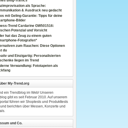
nes Blog-Traffics
zimprovisation als Sprache:
mmunikation & Ausdruck neu gedacht
os mit Geling-Garantie: Tipps für deine
artphone-Bilder
tness-Trend Cardarine GW501516:
schen Potenzial und Vorsicht
er hat das Zeug zu einem guten
martphone-Fotografen“
ternativen zum Rauchen: Diese Optionen
t du
ativ und Einzigartig: Personalisierten
schenke liegen im Trend
derne Verwandlung: Fototapeten als
ckfang
 über My-Trend.org
ind ein Trendblog im Web! Unseren
blog gibt es seit Februar 2010. Auf unserem
portal führen wir Shoptests und Produkttests
 und berichten über Messen, Konzerte und
als.
ssum und Co.