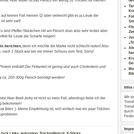
nial. Aber leider ist das Fleisch ein wenig zu Trocken für meinen
dei
Tan
Ko
 auf keinen Fall meinen 😉 aber vielleicht gibt es ja Leute die
Fot
st sehr zart!
Sm
Fi
 Es sind Pfeffer-Stückchen mit am Fleisch dran also sehr lecker aber
Zwi
erfekt für Leute die Schärfe mögen!
Jed
„S
ts berichten,
denn ich möchte die Marke nicht schlecht reden! Also
Al
, nach 1 Stück war bei mir immer Schluss vom Test, Sorry!
has
Kre
Ge
Protein enthält! Der Fettanteil ist gering und auch Cholesterin und
Mo
Bli
y ca. 200-300g Fleisch benötigt werden!
Infos
Wir s
s! Aber Beef-Jerky ist nicht so mein Fall, allerdings liebe ich die
Trend
ug bekommen!
Trend
ak Bites ;). Meine Empfehlung ist, sich einfach mal ein paar Tütchen
durch
uprobieren.
Festiv
Impre
,
Jack Links
,
jerkyshop
,
Trockenfleisch
,
X-Sticks