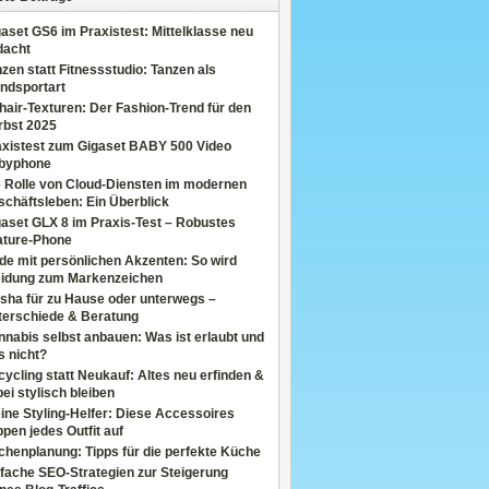
aset GS6 im Praxistest: Mittelklasse neu
dacht
zen statt Fitnessstudio: Tanzen als
ndsportart
air-Texturen: Der Fashion-Trend für den
rbst 2025
axistest zum Gigaset BABY 500 Video
byphone
e Rolle von Cloud-Diensten im modernen
chäftsleben: Ein Überblick
aset GLX 8 im Praxis-Test – Robustes
ature-Phone
de mit persönlichen Akzenten: So wird
eidung zum Markenzeichen
sha für zu Hause oder unterwegs –
terschiede & Beratung
nabis selbst anbauen: Was ist erlaubt und
s nicht?
ycling statt Neukauf: Altes neu erfinden &
ei stylisch bleiben
ine Styling-Helfer: Diese Accessoires
pen jedes Outfit auf
henplanung: Tipps für die perfekte Küche
fache SEO-Strategien zur Steigerung