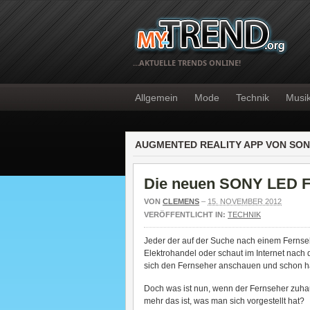
…AKTUELLE TRENDS ONLINE!
Allgemein
Mode
Technik
Musi
AUGMENTED REALITY APP VON SON
Die neuen SONY LED F
VON
CLEMENS
–
15. NOVEMBER 2012
VERÖFFENTLICHT IN:
TECHNIK
Jeder der auf der Suche nach einem Fernsehe
Elektrohandel oder schaut im Internet nac
sich den Fernseher anschauen und schon ha
Doch was ist nun, wenn der Fernseher zuha
mehr das ist, was man sich vorgestellt hat?