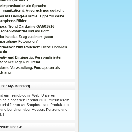
nes Blog-Traffics
zimprovisation als Sprache:
mmunikation & Ausdruck neu gedacht
os mit Geling-Garantie: Tipps für deine
artphone-Bilder
tness-Trend Cardarine GW501516:
schen Potenzial und Vorsicht
er hat das Zeug zu einem guten
martphone-Fotografen“
ternativen zum Rauchen: Diese Optionen
t du
ativ und Einzigartig: Personalisierten
schenke liegen im Trend
derne Verwandlung: Fototapeten als
ckfang
 über My-Trend.org
ind ein Trendblog im Web! Unseren
blog gibt es seit Februar 2010. Auf unserem
portal führen wir Shoptests und Produkttests
 und berichten über Messen, Konzerte und
als.
ssum und Co.