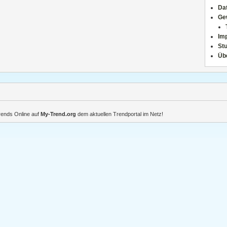
Da
Ge
Im
Stu
Üb
Trends Online auf
My-Trend.org
dem aktuellen Trendportal im Netz!