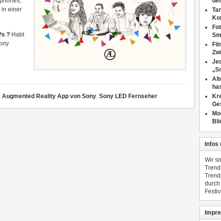
tphones,
dei
in einer
Tan
Ko
Fot
Vs ?
Habt
Sm
Sony
Fi
Zwi
Jed
„S
Al
has
,
Augmented Reality App von Sony
,
Sony LED Fernseher
Kre
Ge
Mo
Bli
Infos
Wir s
Trend
Trend
durch
Festiv
Impre