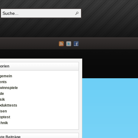
orien
lgemein
ents
winnspiele
de
sik
odukttests
isen
optest
chnik
te Beiträge