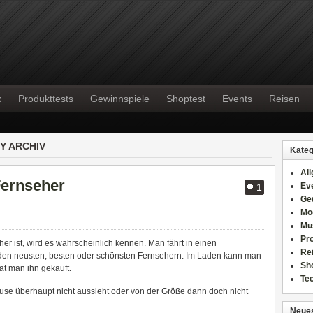
k
Produkttests
Gewinnspiele
Shoptest
Events
Reisen
Y ARCHIV
Kateg
Al
ernseher
Ev
1
Ge
Mo
Mu
Pr
r ist, wird es wahrscheinlich kennen. Man fährt in einen
Re
h den neusten, besten oder schönsten Fernsehern. Im Laden kann man
Sh
t man ihn gekauft.
Te
use überhaupt nicht aussieht oder von der Größe dann doch nicht
Neues