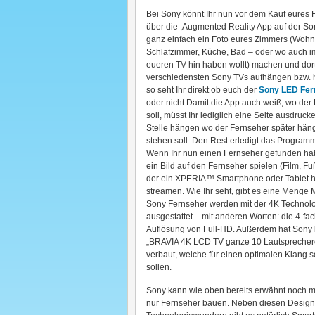
Bei Sony könnt Ihr nun vor dem Kauf eures 
über die ;Augmented Reality App auf der 
ganz einfach ein Foto eures Zimmers (Woh
Schlafzimmer, Küche, Bad – oder wo auch i
eueren TV hin haben wollt) machen und dor
verschiedensten Sony TVs aufhängen bzw. h
so seht Ihr direkt ob euch der
Sony LED Fer
oder nicht.Damit die App auch weiß, wo der
soll, müsst Ihr lediglich eine Seite ausdruck
Stelle hängen wo der Fernseher später hän
stehen soll. Den Rest erledigt das Programm 
Wenn Ihr nun einen Fernseher gefunden habt
ein Bild auf den Fernseher spielen (Film, Fu
der ein XPERIA™ Smartphone oder Tablet ha
streamen. Wie Ihr seht, gibt es eine Menge
Sony Fernseher werden mit der 4K Technol
ausgestattet – mit anderen Worten: die 4-fa
Auflösung von Full-HD. Außerdem hat Sony 
„BRAVIA 4K LCD TV ganze 10 Lautsprecher
verbaut, welche für einen optimalen Klang 
sollen.
Sony kann wie oben bereits erwähnt noch m
nur Fernseher bauen. Neben diesen Design