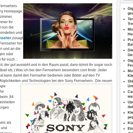
Fernsehers
Gig
Sony Homepage
ge
nzimmer,
Tan
mmer Ihr
Tre
t nun die
Moh
instellen und
He
nseher
;zusagt
Pr
 Fernseher hin
Ba
en und an die
Di
gen oder
Ges
für euch. ;
Gig
, der gut aussieht und in den Raum passt, dann könnt Ihr sogar noch
Fe
ßball etc.).Was ich bei den Fernsehern besonders cool finde: Jeder
Mo
t kann damit den Fernseher bedienen oder Bilder auf den TV
Kl
 Möglichkeiten und Technologien bei den Sony Fernsehern. ;
Die neuen
Shi
ogie
Un
che
Can
wa
beim ;84
einheiten
Upc
dab
sorgen
Kle
pep
ehr als
Küc
 und
Ein