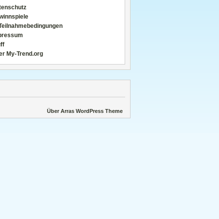
tenschutz
winnspiele
Teilnahmebedingungen
pressum
ff
er My-Trend.org
Über Arras WordPress Theme