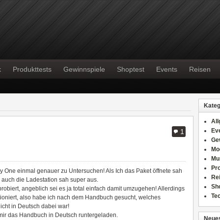
k
Produkttests
Gewinnspiele
Shoptest
Events
Reisen
Kateg
Al
Ev
1
Ge
Mo
Mu
Pr
ny One einmal genauer zu Untersuchen! Als Ich das Paket öffnete sah
Re
 auch die Ladestation sah super aus.
Sh
obiert, angeblich sei es ja total einfach damit umzugehen! Allerdings
Te
tioniert, also habe ich nach dem Handbuch gesucht, welches
icht in Deutsch dabei war!
 mir das Handbuch in Deutsch runtergeladen.
Neues