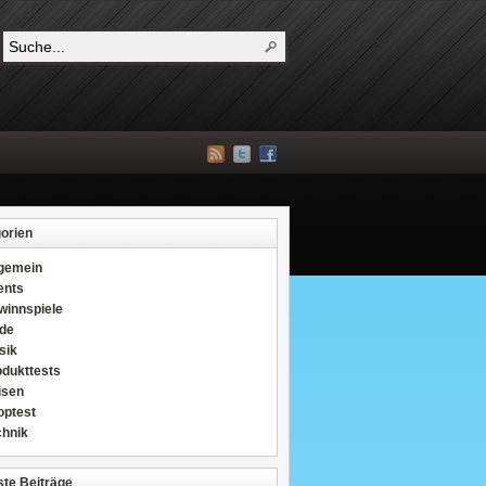
orien
lgemein
ents
winnspiele
de
sik
odukttests
isen
optest
chnik
te Beiträge