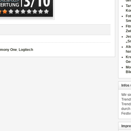
dei
Tan
Ko
Fot
Sm
Fi
Zwi
Jed
„S
Al
rmony One
,
Logitech
has
Kre
Ge
Mo
Bli
Infos
Wir s
Trend
Trend
durch
Festiv
Impre