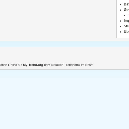
Da
Ge
Im
Stu
Üb
Trends Online auf
My-Trend.org
dem aktuellen Trendportal im Netz!