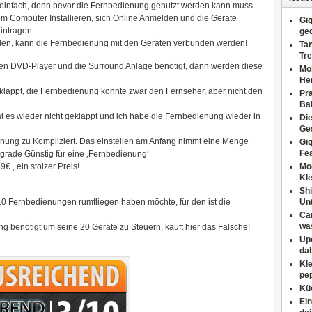
s einfach, denn bevor die Fernbedienung genutzt werden kann muss
dem Computer Installieren, sich Online Anmelden und die Geräte
Gig
eintragen
ge
en, kann die Fernbedienung mit den Geräten verbunden werden!
Tan
Tre
 DVD-Player und die Surround Anlage benötigt, dann werden diese
Moh
He
eklappt, die Fernbedienung konnte zwar den Fernseher, aber nicht den
Pr
Ba
hat es wieder nicht geklappt und ich habe die Fernbedienung wieder in
Di
Ges
enung zu Kompliziert. Das einstellen am Anfang nimmt eine Menge
Gig
Fe
t grade Günstig für eine ‚Fernbedienung‘
€ , ein stolzer Preis!
Mo
Kl
Shi
10 Fernbedienungen rumfliegen haben möchte, für den ist die
Un
Can
wa
g benötigt um seine 20 Geräte zu Steuern, kauft hier das Falsche!
Upc
dab
Kle
pep
Küc
Ein