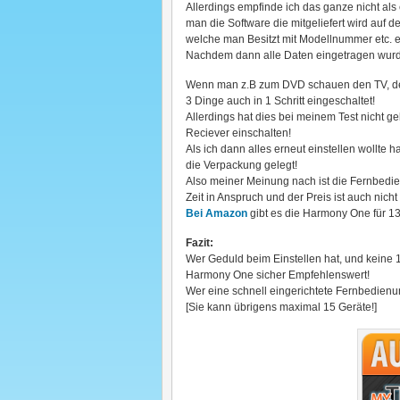
Allerdings empfinde ich das ganze nicht al
man die Software die mitgeliefert wird auf 
welche man Besitzt mit Modellnummer etc. 
Nachdem dann alle Daten eingetragen wurd
Wenn man z.B zum DVD schauen den TV, den
3 Dinge auch in 1 Schritt eingeschaltet!
Allerdings hat dies bei meinem Test nicht g
Reciever einschalten!
Als ich dann alles erneut einstellen wollte 
die Verpackung gelegt!
Also meiner Meinung nach ist die Fernbedi
Zeit in Anspruch und der Preis ist auch nich
Bei Amazon
gibt es die Harmony One für 139
Fazit:
Wer Geduld beim Einstellen hat, und keine 
Harmony One sicher Empfehlenswert!
Wer eine schnell eingerichtete Fernbedienun
[Sie kann übrigens maximal 15 Geräte!]