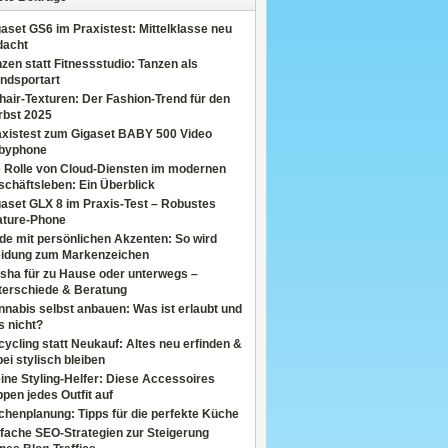
aset GS6 im Praxistest: Mittelklasse neu
dacht
zen statt Fitnessstudio: Tanzen als
ndsportart
air-Texturen: Der Fashion-Trend für den
rbst 2025
axistest zum Gigaset BABY 500 Video
byphone
e Rolle von Cloud-Diensten im modernen
chäftsleben: Ein Überblick
aset GLX 8 im Praxis-Test – Robustes
ature-Phone
de mit persönlichen Akzenten: So wird
eidung zum Markenzeichen
sha für zu Hause oder unterwegs –
terschiede & Beratung
nabis selbst anbauen: Was ist erlaubt und
s nicht?
ycling statt Neukauf: Altes neu erfinden &
ei stylisch bleiben
ine Styling-Helfer: Diese Accessoires
pen jedes Outfit auf
henplanung: Tipps für die perfekte Küche
fache SEO-Strategien zur Steigerung