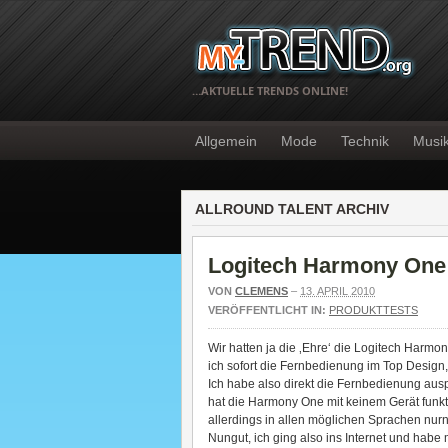
…AKTUELLE TRENDS ONLINE!
Allgemein
Mode
Technik
Musi
ALLROUND TALENT ARCHIV
Logitech Harmony One
VON
CLEMENS
–
13. APRIL 2010
VERÖFFENTLICHT IN:
PRODUKTTESTS
Wir hatten ja die ‚Ehre‘ die Logitech Harmo
ich sofort die Fernbedienung im Top Design,
Ich habe also direkt die Fernbedienung auspr
hat die Harmony One mit keinem Gerät funk
allerdings in allen möglichen Sprachen nurn
Nungut, ich ging also ins Internet und habe