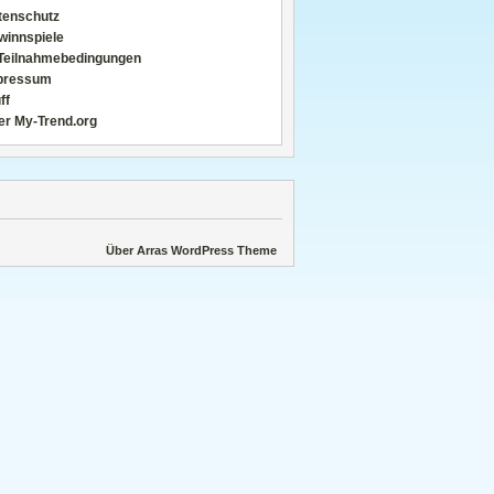
tenschutz
winnspiele
Teilnahmebedingungen
pressum
ff
er My-Trend.org
Über Arras WordPress Theme