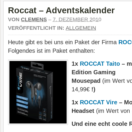
Roccat – Adventskalender
VON
CLEMENS
–
7. DEZEMBER 2010
VERÖFFENTLICHT IN:
ALLGEMEIN
Heute gibt es bei uns ein Paket der Firma
ROC
Folgendes ist im Paket enthalten:
1x
ROCCAT Taito
– m
Edition Gaming
Mousepad
(im Wert v
14,99€
!)
1x
ROCCAT Vire
– Mo
Headset
(im Wert von 
Und eine echt coole