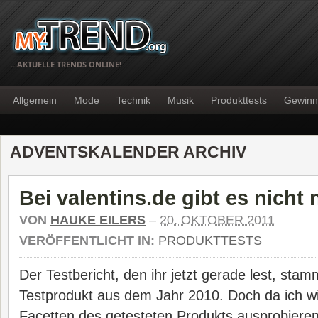
…AKTUELLE TRENDS ONLINE!
Allgemein
Mode
Technik
Musik
Produkttests
Gewinn
ADVENTSKALENDER ARCHIV
Bei valentins.de gibt es nicht
VON
HAUKE EILERS
–
20. OKTOBER 2011
VERÖFFENTLICHT IN:
PRODUKTTESTS
Der Testbericht, den ihr jetzt gerade lest, sta
Testprodukt aus dem Jahr 2010. Doch da ich wirk
Facetten des getesteten Produkts ausprobieren w