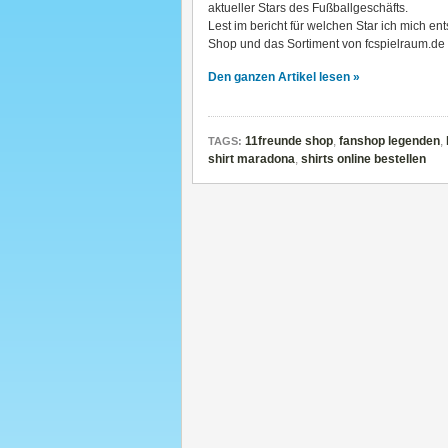
aktueller Stars des Fußballgeschäfts.
Lest im bericht für welchen Star ich mich e
Shop und das Sortiment von fcspielraum.de
Den ganzen Artikel lesen »
11freunde shop
,
fanshop legenden
,
TAGS:
shirt maradona
,
shirts online bestellen