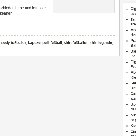
ntschieden habe und lernt den
Gig
 kennen.
ge
Tan
Tre
Moh
He
Pr
hoody fußballer
,
kapuzenpulli fußball
,
shirt fußballer
,
shirt legende
,
Ba
Di
Ges
Gig
Fe
Mo
Kl
Shi
Un
Can
wa
Upc
dab
Kle
pep
Küc
Ein