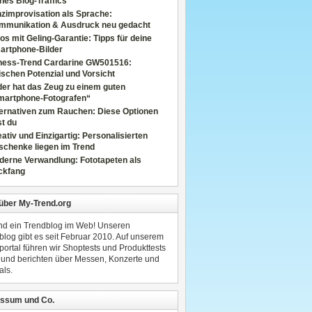
nes Blog-Traffics
zimprovisation als Sprache:
mmunikation & Ausdruck neu gedacht
os mit Geling-Garantie: Tipps für deine
artphone-Bilder
tness-Trend Cardarine GW501516:
schen Potenzial und Vorsicht
er hat das Zeug zu einem guten
martphone-Fotografen“
ternativen zum Rauchen: Diese Optionen
t du
ativ und Einzigartig: Personalisierten
schenke liegen im Trend
derne Verwandlung: Fototapeten als
ckfang
 über My-Trend.org
ind ein Trendblog im Web! Unseren
blog gibt es seit Februar 2010. Auf unserem
portal führen wir Shoptests und Produkttests
 und berichten über Messen, Konzerte und
als.
ssum und Co.