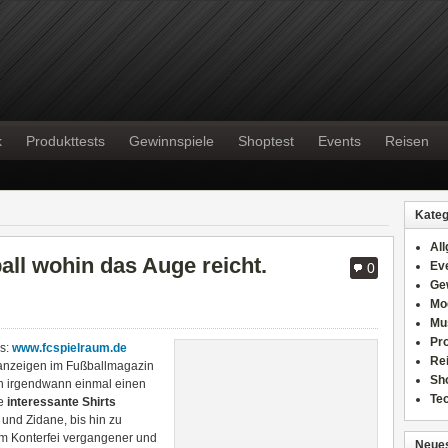
k
Produkttests
Gewinnspiele
Shoptest
Events
Reisen
Kateg
Al
ll wohin das Auge reicht.
Ev
0
Ge
Mo
Mu
Pr
ns:
www.fcspielraum.de
Re
eanzeigen im Fußballmagazin
Sh
h irgendwann einmal einen
Te
e
interessante Shirts
 und Zidane, bis hin zu
em Konterfei vergangener und
Neues