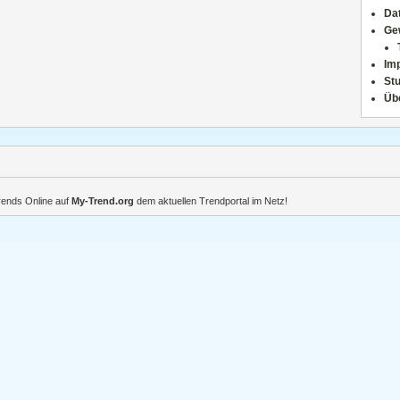
Da
Ge
Im
Stu
Üb
Trends Online auf
My-Trend.org
dem aktuellen Trendportal im Netz!