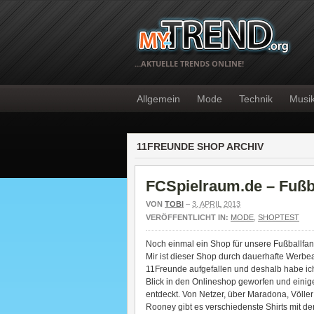
…AKTUELLE TRENDS ONLINE!
Allgemein
Mode
Technik
Musi
11FREUNDE SHOP ARCHIV
FCSpielraum.de – Fußba
VON
TOBI
–
3. APRIL 2013
VERÖFFENTLICHT IN:
MODE
,
SHOPTEST
Noch einmal ein Shop für unsere Fußballfa
Mir ist dieser Shop durch dauerhafte Werb
11Freunde aufgefallen und deshalb habe ic
Blick in den Onlineshop geworfen und einig
entdeckt. Von Netzer, über Maradona, Völler
Rooney gibt es verschiedenste Shirts mit d