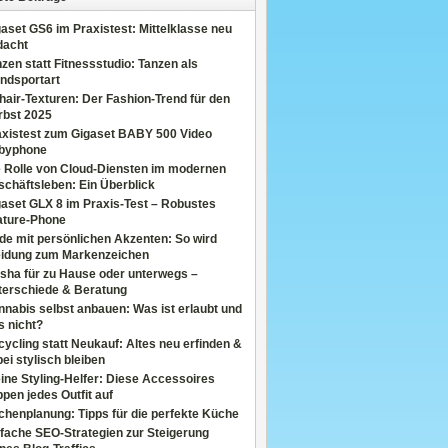
aset GS6 im Praxistest: Mittelklasse neu
dacht
zen statt Fitnessstudio: Tanzen als
ndsportart
air-Texturen: Der Fashion-Trend für den
rbst 2025
axistest zum Gigaset BABY 500 Video
byphone
e Rolle von Cloud-Diensten im modernen
chäftsleben: Ein Überblick
aset GLX 8 im Praxis-Test – Robustes
ature-Phone
de mit persönlichen Akzenten: So wird
eidung zum Markenzeichen
sha für zu Hause oder unterwegs –
terschiede & Beratung
nabis selbst anbauen: Was ist erlaubt und
s nicht?
ycling statt Neukauf: Altes neu erfinden &
ei stylisch bleiben
ine Styling-Helfer: Diese Accessoires
pen jedes Outfit auf
henplanung: Tipps für die perfekte Küche
fache SEO-Strategien zur Steigerung