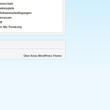
tenschutz
winnspiele
Teilnahmebedingungen
pressum
ff
er My-Trend.org
Über Arras WordPress Theme