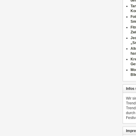
dei
Tan
Ko
Fot
Sm
Fi
Zwi
Jed
„S
Al
has
Kre
Ge
Mo
Bli
Infos
Wir s
Trend
Trend
durch
Festiv
Impre