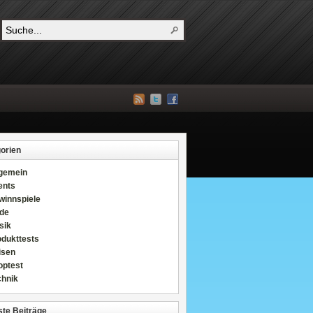
orien
lgemein
ents
winnspiele
de
sik
odukttests
isen
optest
chnik
te Beiträge