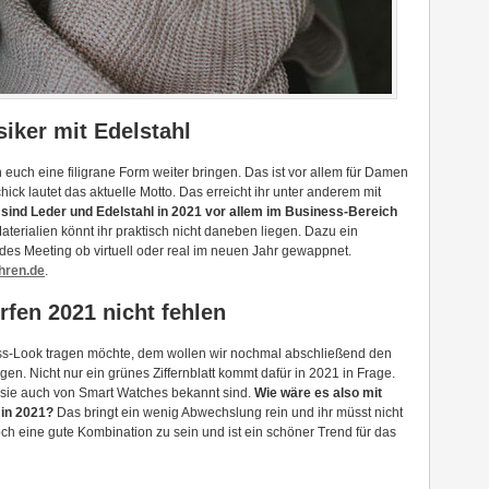
iker mit Edelstahl
n euch eine filigrane Form weiter bringen. Das ist vor allem für Damen
hick lautet das aktuelle Motto. Das erreicht ihr unter anderem mit
sind Leder und Edelstahl in 2021 vor allem im Business-Bereich
aterialien könnt ihr praktisch nicht daneben liegen. Dazu ein
 jedes Meeting ob virtuell oder real im neuen Jahr gewappnet.
hren.de
.
rfen 2021 nicht fehlen
ess-Look tragen möchte, dem wollen wir nochmal abschließend den
gen. Nicht nur ein grünes Ziffernblatt kommt dafür in 2021 in Frage.
 sie auch von Smart Watches bekannt sind.
Wie wäre es also mit
 in 2021?
Das bringt ein wenig Abwechslung rein und ihr müsst nicht
ch eine gute Kombination zu sein und ist ein schöner Trend für das