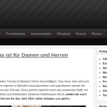
k
Produkttests
Gewinnspiele
Shoptest
Events
Reisen
Kateg
as ist für Damen und Herren
Al
Ev
Ge
Mo
Mu
tuellen Trends im Bereich Uhren beschäftigen. Das neue Jahr wird uns
Pr
 den eigenen 4 Wänden rauszukommen und irgendwann wieder ein
Re
na der Fall war. Dazu gehört natürlich auch das passende Outfit, vor
Sh
ositiven und bleibenden Eindruck hinterlassen könnt,
wollen wir euch
Te
Herren für das Jahr 2021 näher bringen. Los geht’s.
Neues