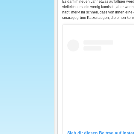
Es darf im neuen Jahr etwas auffälliger wer
vielleicht erst ein wenig komisch, aber wen
habt, merkt ihr schnell, dass von ihnen eine
smaragdgrüne Katzenaugen, die einen konseq
Sieh dir diesen Beitrag auf Inst