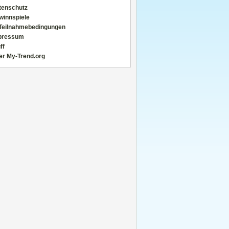
tenschutz
winnspiele
Teilnahmebedingungen
pressum
ff
er My-Trend.org