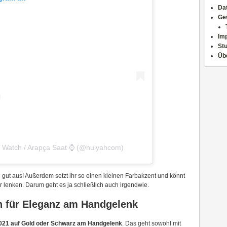
Da
Ge
Im
Stu
Üb
ic Watch / Arapça Saat ⌚ (@hulyahcom)
g gut aus! Außerdem setzt ihr so einen kleinen Farbakzent und könnt
 lenken. Darum geht es ja schließlich auch irgendwie.
n für Eleganz am Handgelenk
 2021 auf Gold oder Schwarz am Handgelenk
. Das geht sowohl mit