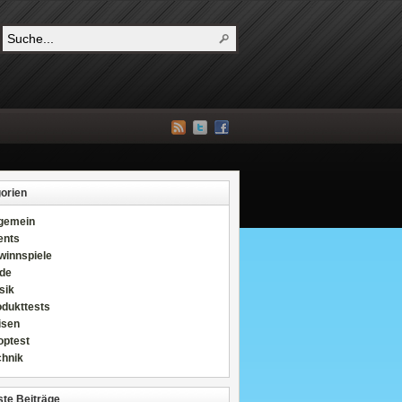
orien
lgemein
ents
winnspiele
de
sik
odukttests
isen
optest
chnik
te Beiträge