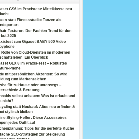
aset GS6 im Praxistest: Mittelklasse neu
dacht
zen statt Fitnessstudio: Tanzen als
ndsportart
air-Texturen: Der Fashion-Trend für den
rbst 2025
axistest zum Gigaset BABY 500 Video
byphone
e Rolle von Cloud-Diensten im modernen
chäftsleben: Ein Überblick
aset GLX 8 im Praxis-Test – Robustes
ature-Phone
de mit persönlichen Akzenten: So wird
eidung zum Markenzeichen
sha für zu Hause oder unterwegs –
terschiede & Beratung
nabis selbst anbauen: Was ist erlaubt und
s nicht?
ycling statt Neukauf: Altes neu erfinden &
ei stylisch bleiben
ine Styling-Helfer: Diese Accessoires
pen jedes Outfit auf
henplanung: Tipps für die perfekte Küche
fache SEO-Strategien zur Steigerung