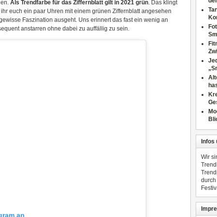
dei
den.
Als Trendfarbe für das Ziffernblatt gilt in 2021 grün
. Das klingt
Tan
n ihr euch ein paar Uhren mit einem grünen Ziffernblatt angesehen
Ko
 gewisse Faszination ausgeht. Uns erinnert das fast ein wenig an
Fot
uent anstarren ohne dabei zu auffällig zu sein.
Sm
Fi
Zwi
Jed
„S
Al
has
Kre
Ge
Mo
Bli
Infos
Wir s
Trend
Trend
durch
Festiv
Impre
agram an