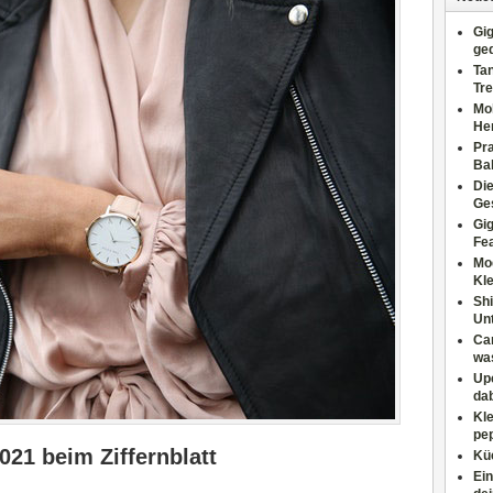
Gig
ge
Tan
Tre
Moh
He
Pr
Ba
Di
Ges
Gig
Fe
Mo
Kl
Shi
Un
Can
wa
Upc
dab
Kle
pep
021 beim Ziffernblatt
Küc
Ein