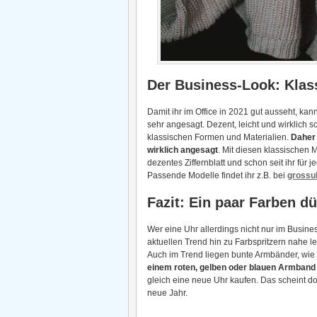
Der Business-Look: Klass
Damit ihr im Office in 2021 gut ausseht, kan
sehr angesagt. Dezent, leicht und wirklich sc
klassischen Formen und Materialien.
Daher 
wirklich angesagt
. Mit diesen klassischen M
dezentes Ziffernblatt und schon seit ihr für
Passende Modelle findet ihr z.B. bei
grossu
Fazit: Ein paar Farben dü
Wer eine Uhr allerdings nicht nur im Busin
aktuellen Trend hin zu Farbspritzern nahe le
Auch im Trend liegen bunte Armbänder, wie
einem roten, gelben oder blauen Armband
gleich eine neue Uhr kaufen. Das scheint do
neue Jahr.