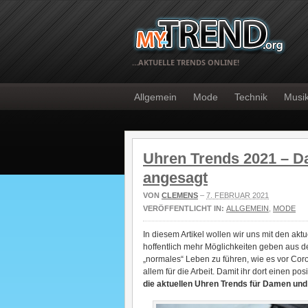
…AKTUELLE TRENDS ONLINE!
Allgemein
Mode
Technik
Musi
Uhren Trends 2021 – D
angesagt
VON
CLEMENS
–
7. FEBRUAR 2021
VERÖFFENTLICHT IN:
ALLGEMEIN
,
MODE
In diesem Artikel wollen wir uns mit den ak
hoffentlich mehr Möglichkeiten geben aus
„normales“ Leben zu führen, wie es vor Coro
allem für die Arbeit. Damit ihr dort einen p
die aktuellen Uhren Trends für Damen und 