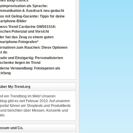
nes Blog-Traffics
zimprovisation als Sprache:
mmunikation & Ausdruck neu gedacht
os mit Geling-Garantie: Tipps für deine
artphone-Bilder
tness-Trend Cardarine GW501516:
schen Potenzial und Vorsicht
er hat das Zeug zu einem guten
martphone-Fotografen“
ternativen zum Rauchen: Diese Optionen
t du
ativ und Einzigartig: Personalisierten
schenke liegen im Trend
derne Verwandlung: Fototapeten als
ckfang
 über My-Trend.org
ind ein Trendblog im Web! Unseren
blog gibt es seit Februar 2010. Auf unserem
portal führen wir Shoptests und Produkttests
 und berichten über Messen, Konzerte und
als.
ssum und Co.