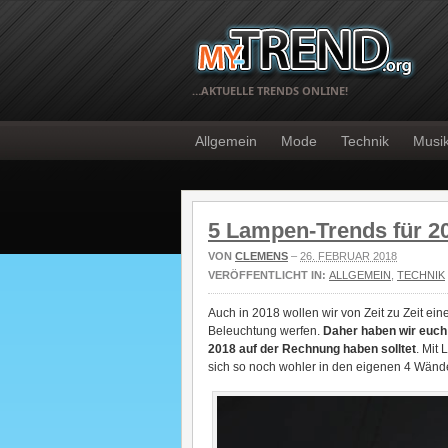
…AKTUELLE TRENDS ONLINE!
Allgemein
Mode
Technik
Musi
5 Lampen-Trends für 2
VON
CLEMENS
–
26. FEBRUAR 2018
VERÖFFENTLICHT IN:
ALLGEMEIN
,
TECHNIK
Auch in 2018 wollen wir von Zeit zu Zeit ein
Beleuchtung werfen.
Daher haben wir euch 
2018 auf der Rechnung haben solltet
. Mit
sich so noch wohler in den eigenen 4 Wände