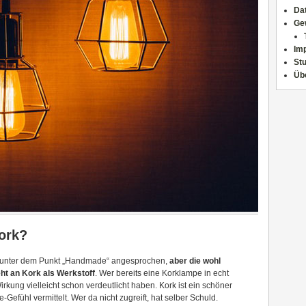
Da
Ge
Im
Stu
Üb
ork?
n unter dem Punkt „Handmade“ angesprochen,
aber die wohl
ht an Kork als Werkstoff
. Wer bereits eine Korklampe in echt
rkung vielleicht schon verdeutlicht haben. Kork ist ein schöner
Gefühl vermittelt. Wer da nicht zugreift, hat selber Schuld.