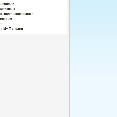
tenschutz
winnspiele
Teilnahmebedingungen
pressum
ff
er My-Trend.org