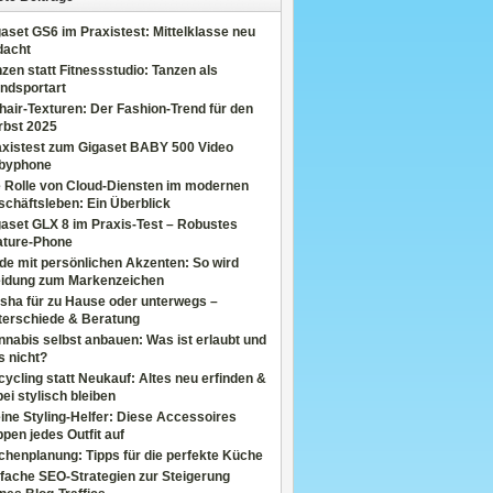
aset GS6 im Praxistest: Mittelklasse neu
dacht
zen statt Fitnessstudio: Tanzen als
ndsportart
air-Texturen: Der Fashion-Trend für den
rbst 2025
axistest zum Gigaset BABY 500 Video
byphone
e Rolle von Cloud-Diensten im modernen
chäftsleben: Ein Überblick
aset GLX 8 im Praxis-Test – Robustes
ature-Phone
de mit persönlichen Akzenten: So wird
eidung zum Markenzeichen
sha für zu Hause oder unterwegs –
terschiede & Beratung
nabis selbst anbauen: Was ist erlaubt und
s nicht?
ycling statt Neukauf: Altes neu erfinden &
ei stylisch bleiben
ine Styling-Helfer: Diese Accessoires
pen jedes Outfit auf
henplanung: Tipps für die perfekte Küche
fache SEO-Strategien zur Steigerung