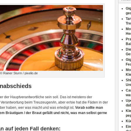
Gig
ge
Tan
Tre
Moh
He
Pr
Ba
Di
Ges
Gig
Fe
Mo
© Rainer Sturm / pixelio.de
Kl
Shi
enabschieds
Un
Can
wa
r der Hauptverantwortliche sein soll. Das ist meistens der
Upc
e Verantwortung beim Treuzeugen/in, aber er/sie hat die Fäden in der
dab
ber haben, wer was macht und was erledigt ist.
Vorab sollte man
Kle
m Bräutigam / der Braut gefällt und nicht, was man selbst gerne
pep
Küc
Ein
n auf jeden Fall denken: