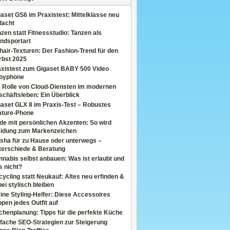
aset GS6 im Praxistest: Mittelklasse neu
dacht
zen statt Fitnessstudio: Tanzen als
ndsportart
air-Texturen: Der Fashion-Trend für den
rbst 2025
axistest zum Gigaset BABY 500 Video
byphone
e Rolle von Cloud-Diensten im modernen
chäftsleben: Ein Überblick
aset GLX 8 im Praxis-Test – Robustes
ature-Phone
de mit persönlichen Akzenten: So wird
eidung zum Markenzeichen
sha für zu Hause oder unterwegs –
terschiede & Beratung
nabis selbst anbauen: Was ist erlaubt und
s nicht?
ycling statt Neukauf: Altes neu erfinden &
ei stylisch bleiben
ine Styling-Helfer: Diese Accessoires
pen jedes Outfit auf
henplanung: Tipps für die perfekte Küche
fache SEO-Strategien zur Steigerung