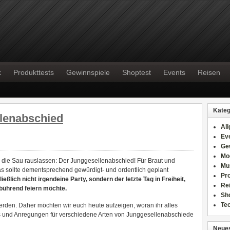
k
Produkttests
Gewinnspiele
Shoptest
Events
Reisen
Kateg
llenabschied
Al
Ev
Ge
Mo
ig die Sau rauslassen: Der Junggesellenabschied! Für Braut und
Mu
as sollte dementsprechend gewürdigt- und ordentlich geplant
Pr
eßlich nicht irgendeine Party, sondern der letzte Tag in Freiheit,
Re
bührend feiern möchte.
Sh
Te
rden. Daher möchten wir euch heute aufzeigen, woran ihr alles
s und Anregungen für verschiedene Arten von Junggesellenabschiede
Neues