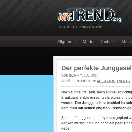
…AKTUELLE TRENDS ONLINE!
Allgemein
Mode
Technik
Musi
Der perfekte Junggese
VON
ELIN
–
7. JULI 2014
VERÖFFENTLICHT IN:
ALLGEMEIN
,
EVENTS
Noch einmal frei sein, noch einmal so richt
Bräutigam ist das ein echtes Ereignis und d
werden.
Der Junggesellenabschied ist schli
dem man mit seinen engsten Freunden ge
So einer Junggesellenparty muss geplant we
denken müsst und euch noch ein paar Tipp
geben.