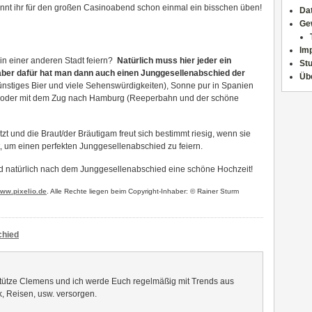
nnt ihr für den großen Casinoabend schon einmal ein bisschen üben!
Da
Ge
Im
in einer anderen Stadt feiern?
Natürlich muss hier jeder ein
Stu
aber dafür hat man dann auch einen Junggesellenabschied der
Üb
ünstiges Bier und viele Sehenswürdigkeiten), Sonne pur in Spanien
it), oder mit dem Zug nach Hamburg (Reeperbahn und der schöne
tzt und die Braut/der Bräutigam freut sich bestimmt riesig, wenn sie
bt, um einen perfekten Junggesellenabschied zu feiern.
d natürlich nach dem Junggesellenabschied eine schöne Hochzeit!
ww.pixelio.de
. Alle Rechte liegen beim Copyright-Inhaber: © Rainer Sturm
chied
rstütze Clemens und ich werde Euch regelmäßig mit Trends aus
, Reisen, usw. versorgen.