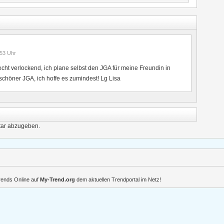
:53
Uhr
echt verlockend, ich plane selbst den JGA für meine Freundin in
schöner JGA, ich hoffe es zumindest! Lg Lisa
ar abzugeben.
Trends Online auf
My-Trend.org
dem aktuellen Trendportal im Netz!