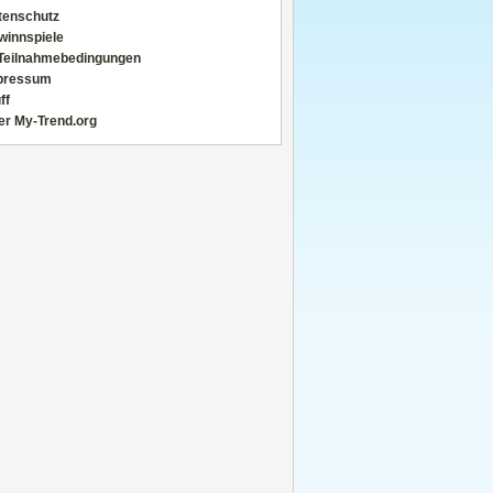
tenschutz
winnspiele
Teilnahmebedingungen
pressum
ff
er My-Trend.org