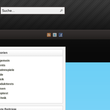
orien
lgemein
ents
winnspiele
de
sik
odukttests
isen
optest
chnik
te Beiträge