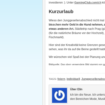
investieren :). Unter
GamingClub.com/ch
kö
Kurzurlaub
Wieso den Junggesellenabschied nicht mal 
bisschen mehr Geld in die Hand nehmen, 
etwas anderen Art.
Städtetrip nach Prag (g
(für die natürliche Bräune vor der Hochze
Fischmarkt).
Hier sind der Kreativität keine Grenzen gese
sehen, was ihr da auf die Beine gestellt ha
Wir wünschen viel Spaß bei der Planung un
Bildquelle: Das oben verwendete Bild stammt von
w
feiern
,
individuell
,
Junggesellenabs
TAGS:
Über Elin
Ich bin die Neue. Ich unte
den Bereichen Mode, Musik