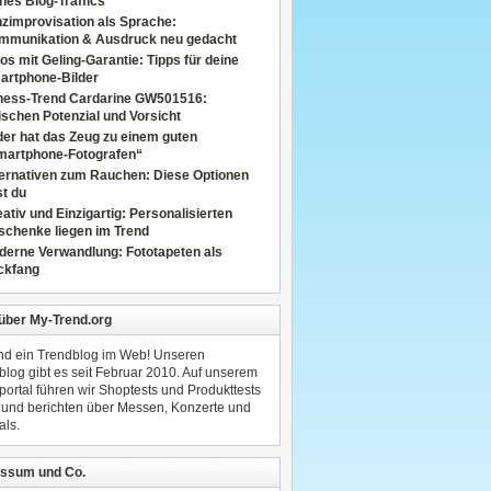
nes Blog-Traffics
zimprovisation als Sprache:
mmunikation & Ausdruck neu gedacht
os mit Geling-Garantie: Tipps für deine
artphone-Bilder
tness-Trend Cardarine GW501516:
schen Potenzial und Vorsicht
er hat das Zeug zu einem guten
martphone-Fotografen“
ternativen zum Rauchen: Diese Optionen
t du
ativ und Einzigartig: Personalisierten
schenke liegen im Trend
derne Verwandlung: Fototapeten als
ckfang
 über My-Trend.org
ind ein Trendblog im Web! Unseren
blog gibt es seit Februar 2010. Auf unserem
portal führen wir Shoptests und Produkttests
 und berichten über Messen, Konzerte und
als.
ssum und Co.