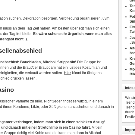
dei
Tan
Ko
Fot
cation suchen, Dekoration besorgen, Verpflegung organisieren, uvm.
Sm
Fi
gam muss an dem Tag Zeit haben. Am besten überlegt man sich einen
Zwi
der Tag frei bleibt.
Es wäre schon sehr ärgerlich, wenn man alles
Jed
rengast nicht ;).
„S
Al
sellenabschied
has
Kre
nabschied: Bauchladen, Alkohol, Stripper/in!
Die Gruppe ist
Ge
ennen und die Braut/der Bräutigam hat ein lustiges Kostüm an und
Mo
nigkeiten, die verkauft werden sollen.
Hier
könnt ihr übrigens
Bli
schied drucken lassen.
Infos
asino
Wir s
assische“ Variante zu blöd. Nicht jeder findet es witzig, in einem
Trend
ihnen Kondome, Likör, oder Süßigkeiten anzudrehen und danach in
Trend
durch
Festiv
ganter verbringen, indem man sich in einen schicken Anzug/
und danach mit einer Stretchlimo in ein Casino fährt.
Mit ein
Impre
er Gruppe richtig viel Kohle und die kann man dann in Alkohol