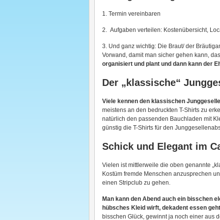
1. Termin vereinbaren
2. Aufgaben verteilen: Kostenübersicht, Lo
3. Und ganz wichtig: Die Braut/ der Bräuti
Vorwand, damit man sicher gehen kann, dass 
organisiert und plant und dann kann der Eh
Der „klassische“ Jungge
Viele kennen den klassischen Junggeselle
meistens an den bedruckten T-Shirts zu erk
natürlich den passenden Bauchladen mit Klei
günstig die T-Shirts für den Junggesellenab
Schick und Elegant im C
Vielen ist mittlerweile die oben genannte „kl
Kostüm fremde Menschen anzusprechen und 
einen Stripclub zu gehen.
Man kann den Abend auch ein bisschen ele
hübsches Kleid wirft, dekadent essen geht 
bisschen Glück, gewinnt ja noch einer aus d