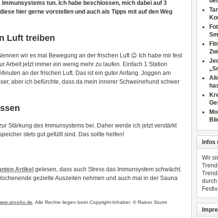
dei
es Immunsystems tun. Ich habe beschlossen, mich dabei auf 3
Tan
diese hier gerne vorstellen und auch als Tipps mit auf den Weg
Ko
Fot
Sm
n Luft treiben
Fi
Zwi
. Nennen wir es mal Bewegung an der frischen Luft 😉 Ich habe mir fest
Jed
rbeit jetzt immer ein wenig mehr zu laufen. Einfach 1 Station
„S
Minuten an der frischen Luft. Das ist ein guter Anfang. Joggen am
Al
ser, aber ich befürchte, dass da mein innerer Schweinehund schwer
has
Kre
Ge
Essen
Mo
Bli
zur Stärkung des Immunsystems bei. Daher werde ich jetzt verstärkt
icher stets gut gefüllt sind. Das sollte helfen!
Infos
Wir s
Trend
anten Artikel
gelesen, dass auch Stress das Immunsystem schwächt.
Trend
n Wochenende gezielte Auszeiten nehmen und auch mal in der Sauna
durch
Festiv
ww.pixelio.de
. Alle Rechte liegen beim Copyright-Inhaber: © Rainer Sturm
Impre