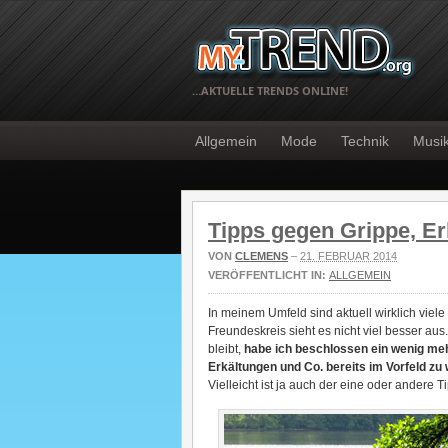
…AKTUELLE TRENDS ONLINE!
Allgemein
Mode
Technik
Musi
Tipps gegen Grippe, Er
VON
CLEMENS
–
21. FEBRUAR 2014
VERÖFFENTLICHT IN:
ALLGEMEIN
In meinem Umfeld sind aktuell wirklich viele 
Freundeskreis sieht es nicht viel besser aus
bleibt,
habe ich beschlossen ein wenig me
Erkältungen und Co. bereits im Vorfeld zu
Vielleicht ist ja auch der eine oder andere T