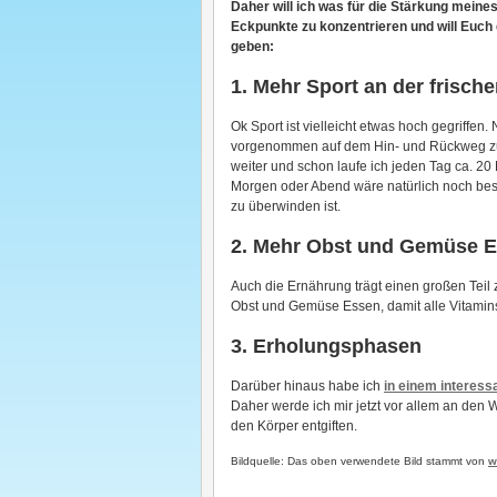
Daher will ich was für die Stärkung mein
Eckpunkte zu konzentrieren und will Euch 
geben:
1. Mehr Sport an der frische
Ok Sport ist vielleicht etwas hoch gegriffen
vorgenommen auf dem Hin- und Rückweg zur A
weiter und schon laufe ich jeden Tag ca. 20 
Morgen oder Abend wäre natürlich noch bes
zu überwinden ist.
2. Mehr Obst und Gemüse 
Auch die Ernährung trägt einen großen Teil 
Obst und Gemüse Essen, damit alle Vitaminspe
3. Erholungsphasen
Darüber hinaus habe ich
in einem interess
Daher werde ich mir jetzt vor allem an de
den Körper entgiften.
Bildquelle: Das oben verwendete Bild stammt von
w