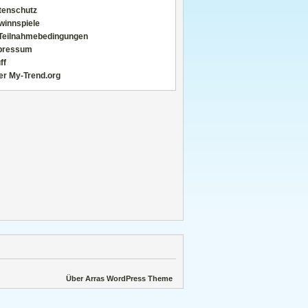
tenschutz
winnspiele
Teilnahmebedingungen
pressum
ff
er My-Trend.org
Über Arras WordPress Theme