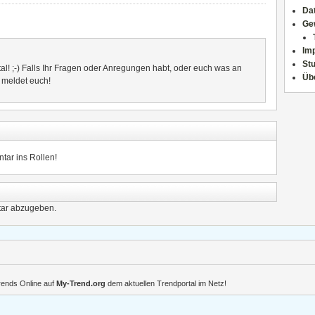
Da
Ge
Im
Stu
al! ;-) Falls Ihr Fragen oder Anregungen habt, oder euch was an
Üb
- meldet euch!
tar ins Rollen!
ar abzugeben.
Trends Online auf
My-Trend.org
dem aktuellen Trendportal im Netz!