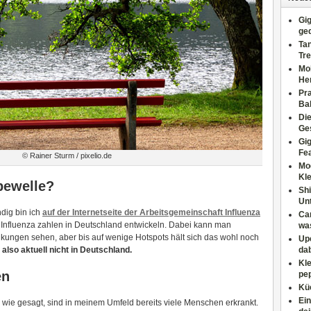
Gig
ge
Tan
Tre
Moh
He
Pr
Ba
Di
Ges
Gig
Fe
© Rainer Sturm / pixelio.de
Mo
Kl
ppewelle?
Shi
Un
ndig bin ich
auf der Internetseite der Arbeitsgemeinschaft Influenza
Can
n Influenza zahlen in Deutschland entwickeln. Dabei kann man
wa
nkungen sehen, aber bis auf wenige Hotspots hält sich das wohl noch
Upc
 also aktuell nicht in Deutschland.
dab
Kle
en
pep
Küc
Ein
 wie gesagt, sind in meinem Umfeld bereits viele Menschen erkrankt.