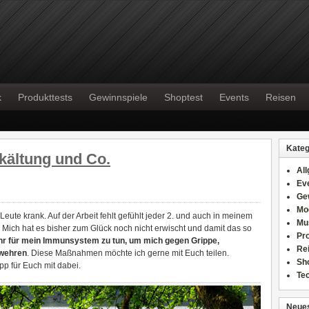
k
Produkttests
Gewinnspiele
Shoptest
Events
Reisen
Kateg
kältung und Co.
Al
Ev
Ge
Mo
Leute krank. Auf der Arbeit fehlt gefühlt jeder 2. und auch in meinem
Mu
. Mich hat es bisher zum Glück noch nicht erwischt und damit das so
Pr
hr für mein Immunsystem zu tun, um mich gegen Grippe,
Re
 wehren
. Diese Maßnahmen möchte ich gerne mit Euch teilen.
Sh
ipp für Euch mit dabei.
Te
Neues