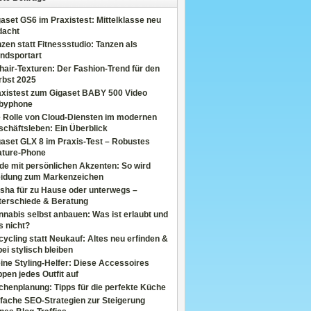
aset GS6 im Praxistest: Mittelklasse neu
dacht
zen statt Fitnessstudio: Tanzen als
ndsportart
air-Texturen: Der Fashion-Trend für den
rbst 2025
axistest zum Gigaset BABY 500 Video
byphone
e Rolle von Cloud-Diensten im modernen
chäftsleben: Ein Überblick
aset GLX 8 im Praxis-Test – Robustes
ature-Phone
de mit persönlichen Akzenten: So wird
eidung zum Markenzeichen
sha für zu Hause oder unterwegs –
terschiede & Beratung
nabis selbst anbauen: Was ist erlaubt und
s nicht?
ycling statt Neukauf: Altes neu erfinden &
ei stylisch bleiben
ine Styling-Helfer: Diese Accessoires
pen jedes Outfit auf
henplanung: Tipps für die perfekte Küche
fache SEO-Strategien zur Steigerung