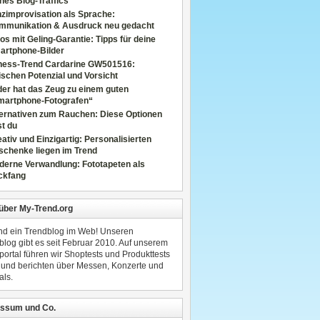
nes Blog-Traffics
zimprovisation als Sprache:
mmunikation & Ausdruck neu gedacht
os mit Geling-Garantie: Tipps für deine
artphone-Bilder
tness-Trend Cardarine GW501516:
schen Potenzial und Vorsicht
er hat das Zeug zu einem guten
martphone-Fotografen“
ternativen zum Rauchen: Diese Optionen
t du
ativ und Einzigartig: Personalisierten
schenke liegen im Trend
derne Verwandlung: Fototapeten als
ckfang
 über My-Trend.org
ind ein Trendblog im Web! Unseren
blog gibt es seit Februar 2010. Auf unserem
portal führen wir Shoptests und Produkttests
 und berichten über Messen, Konzerte und
als.
ssum und Co.