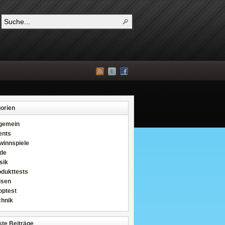
orien
lgemein
ents
winnspiele
de
sik
odukttests
isen
optest
chnik
te Beiträge