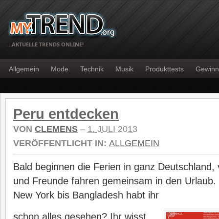
…AKTUELLE TRENDS ONLINE!
Allgemein
Mode
Technik
Musik
Produkttests
Gewinn
Peru entdecken
VON
CLEMENS
–
1. JULI 2013
VERÖFFENTLICHT IN:
ALLGEMEIN
Bald beginnen die Ferien in ganz Deutschland, v
und Freunde fahren gemeinsam in den Urlaub. 
New York bis Bangladesh habt ihr
schon alles gesehen? Ihr wisst