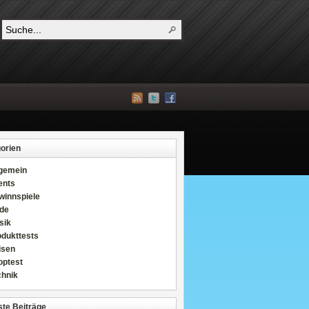
orien
lgemein
ents
winnspiele
de
sik
odukttests
isen
optest
chnik
te Beiträge