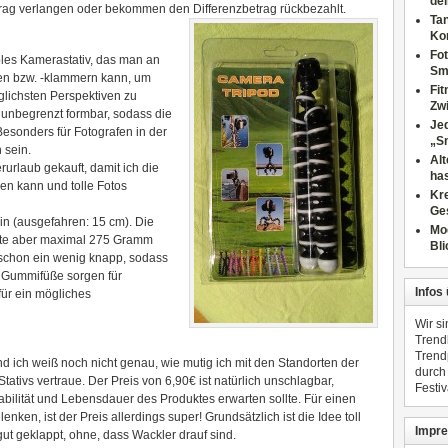
dei
trag verlangen oder bekommen den Differenzbetrag rückbezahlt.
Tan
Ko
Fot
ibles Kamerastativ, das man an
Sm
en bzw. -klammern kann, um
Fi
lichsten Perspektiven zu
Zwi
t unbegrenzt formbar, sodass die
Jed
Besonders für Fotografen in der
„S
 sein.
Al
urlaub gekauft, damit ich die
has
en kann und tolle Fotos
Kre
Ge
ein (ausgefahren: 15 cm). Die
Mo
llte aber maximal 275 Gramm
Bli
 schon ein wenig knapp, sodass
e Gummifüße sorgen für
Infos
für ein mögliches
Wir s
Trend
Trend
nd ich weiß noch nicht genau, wie mutig ich mit den Standorten der
durch
tativs vertraue. Der Preis von 6,90€ ist natürlich unschlagbar,
Festiv
bilität und Lebensdauer des Produktes erwarten sollte. Für einen
ken, ist der Preis allerdings super! Grundsätzlich ist die Idee toll
Impre
ut geklappt, ohne, dass Wackler drauf sind.