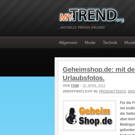
…AKTUELLE TRENDS ONLINE!
Allgemein
Mode
Technik
Musi
Geheimshop.de: mit dem
Urlaubsfotos.
VON
TOBI
–
25. APRIL 2013
VERÖFFENTLICHT IN:
PRODUKTTESTS
,
SHO
Für die 
mir endli
die Selb
aber kein
Bedingun
gefunden