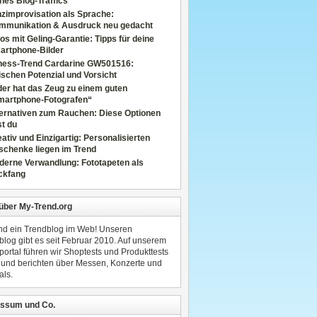
nes Blog-Traffics
zimprovisation als Sprache:
mmunikation & Ausdruck neu gedacht
os mit Geling-Garantie: Tipps für deine
artphone-Bilder
tness-Trend Cardarine GW501516:
schen Potenzial und Vorsicht
er hat das Zeug zu einem guten
martphone-Fotografen“
ternativen zum Rauchen: Diese Optionen
t du
ativ und Einzigartig: Personalisierten
schenke liegen im Trend
derne Verwandlung: Fototapeten als
ckfang
 über My-Trend.org
ind ein Trendblog im Web! Unseren
blog gibt es seit Februar 2010. Auf unserem
portal führen wir Shoptests und Produkttests
 und berichten über Messen, Konzerte und
als.
ssum und Co.