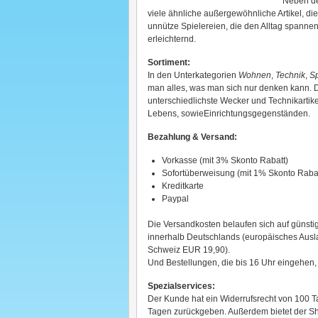
Neben de
viele ähnliche außergewöhnliche Artikel, di
unnütze Spielereien, die den Alltag spannen
erleichternd.
Sortiment:
In den Unterkategorien
Wohnen
,
Technik
,
Sp
man alles, was man sich nur denken kann. D
unterschiedlichste Wecker und Technikartike
Lebens, sowieEinrichtungsgegenständen.
Bezahlung & Versand:
Vorkasse (mit 3% Skonto Rabatt)
Sofortüberweisung (mit 1% Skonto Rabat
Kreditkarte
Paypal
Die Versandkosten belaufen sich auf günsti
innerhalb Deutschlands (europäisches Aus
Schweiz EUR 19,90).
Und Bestellungen, die bis 16 Uhr eingehen,
Spezialservices:
Der Kunde hat ein Widerrufsrecht von 100 T
Tagen zurückgeben. Außerdem bietet der Sho