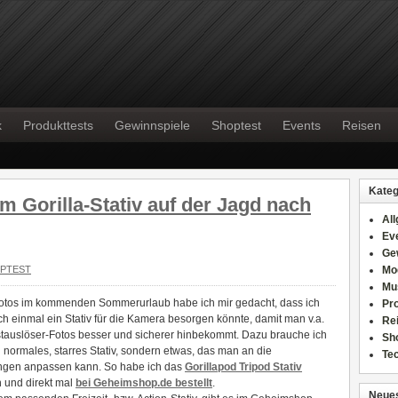
k
Produkttests
Gewinnspiele
Shoptest
Events
Reisen
Kateg
 Gorilla-Stativ auf der Jagd nach
Al
Ev
Ge
PTEST
Mo
Mu
Fotos im kommenden Sommerurlaub habe ich mir gedacht, dass ich
Pr
ch einmal ein Stativ für die Kamera besorgen könnte, damit man v.a.
Re
stauslöser-Fotos besser und sicherer hinbekommt. Dazu brauche ich
Sh
 normales, starres Stativ, sondern etwas, das man an die
Te
gen anpassen kann. So habe ich das
Gorillapod Tripod Stativ
 und direkt mal
bei Geheimshop.de bestellt
.
Neues