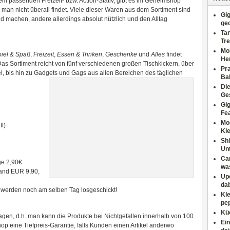
m passenden Freizeit- bzw. Action-Stativ, gibt es im Geheimshop
e man nicht überall findet. Viele dieser Waren aus dem Sortiment sind
Gig
d machen, andere allerdings absolut nützlich und den Alltag
ge
Tan
Tre
Moh
iel & Spaß
,
Freizeit
,
Essen & Trinken
,
Geschenke
und
Alles
findet
He
as Sortiment reicht von fünf verschiedenen großen Tischkickern, über
Pr
l, bis hin zu Gadgets und Gags aus allen Bereichen des täglichen
Ba
Di
Ges
Gig
Fe
Mo
t)
Kl
Shi
Un
Can
ge 2,90€
wa
land EUR 9,90,
Upc
dab
 werden noch am selben Tag losgeschickt!
Kle
pep
Küc
agen, d.h. man kann die Produkte bei Nichtgefallen innerhalb von 100
Ein
p eine Tiefpreis-Garantie, falls Kunden einen Artikel anderwo