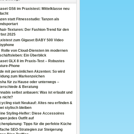
aset GS6 im Praxistest: Mittelklasse neu
dacht
zen statt Fitnessstudio: Tanzen als
ndsportart
air-Texturen: Der Fashion-Trend für den
rbst 2025
axistest zum Gigaset BABY 500 Video
byphone
e Rolle von Cloud-Diensten im modernen
chäftsleben: Ein Überblick
aset GLX 8 im Praxis-Test – Robustes
ature-Phone
de mit persönlichen Akzenten: So wird
eidung zum Markenzeichen
sha für zu Hause oder unterwegs –
terschiede & Beratung
nabis selbst anbauen: Was ist erlaubt und
s nicht?
ycling statt Neukauf: Altes neu erfinden &
ei stylisch bleiben
ine Styling-Helfer: Diese Accessoires
pen jedes Outfit auf
henplanung: Tipps für die perfekte Küche
fache SEO-Strategien zur Steigerung