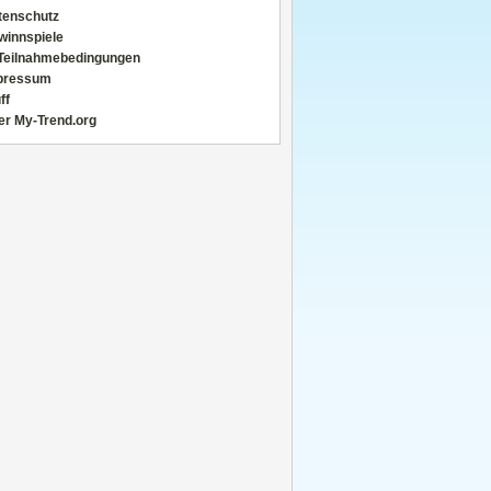
tenschutz
winnspiele
Teilnahmebedingungen
pressum
ff
er My-Trend.org