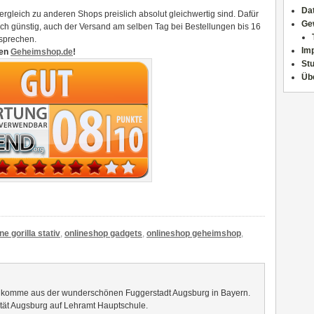
Da
ergleich zu anderen Shops preislich absolut gleichwertig sind. Dafür
Ge
ich günstig, auch der Versand am selben Tag bei Bestellungen bis 16
rsprechen.
Im
den
Geheimshop.de
!
Stu
Üb
ne gorilla stativ
,
onlineshop gadgets
,
onlineshop geheimshop
,
h komme aus der wunderschönen Fuggerstadt Augsburg in Bayern.
sität Augsburg auf Lehramt Hauptschule.