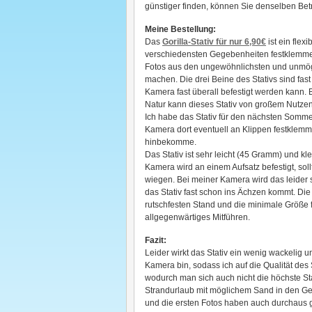
günstiger finden, können Sie denselben Be
Meine Bestellung:
Das
Gorilla-Stativ für nur 6,90€
ist ein flex
verschiedensten Gegebenheiten festklemm
Fotos aus den ungewöhnlichsten und unmög
machen. Die drei Beine des Stativs sind fas
Kamera fast überall befestigt werden kann. 
Natur kann dieses Stativ von großem Nutzen
Ich habe das Stativ für den nächsten Sommer
Kamera dort eventuell an Klippen festklemm
hinbekomme.
Das Stativ ist sehr leicht (45 Gramm) und kl
Kamera wird an einem Aufsatz befestigt, so
wiegen. Bei meiner Kamera wird das leider
das Stativ fast schon ins Ächzen kommt. Di
rutschfesten Stand und die minimale Größe 
allgegenwärtiges Mitführen.
Fazit:
Leider wirkt das Stativ ein wenig wackelig u
Kamera bin, sodass ich auf die Qualität des S
wodurch man sich auch nicht die höchste Sta
Strandurlaub mit möglichem Sand in den Gelen
und die ersten Fotos haben auch durchaus g