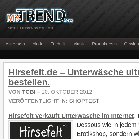
…AKTUELLE TRENDS ONLINE!
Allgemein
Mode
Technik
Musik
Produkttests
Gewinn
Hirsefelt.de – Unterwäsche ult
bestellen.
VON
TOBI
–
10. OKTOBER 2012
VERÖFFENTLICHT IN:
SHOPTEST
Hirsefelt verkauft Unterwäsche im Internet
.
N
Dessous wie in jedem 
Erotikshop, sondern w